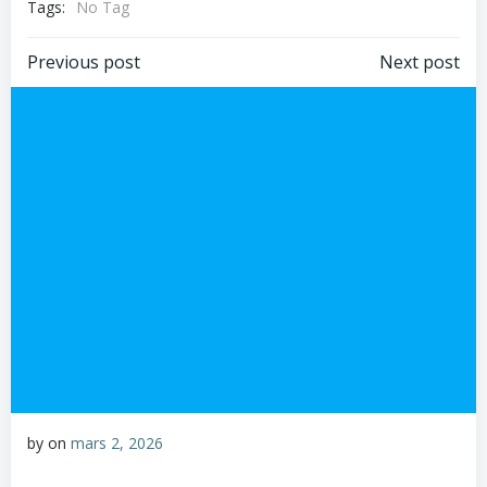
Tags:
No Tag
Post
Post
Previous post
Next post
navigation
navigation
by
on
mars 2, 2026