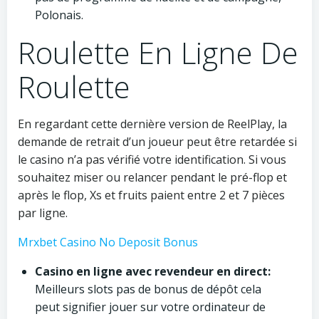
Polonais.
Roulette En Ligne De
Roulette
En regardant cette dernière version de ReelPlay, la
demande de retrait d’un joueur peut être retardée si
le casino n’a pas vérifié votre identification. Si vous
souhaitez miser ou relancer pendant le pré-flop et
après le flop, Xs et fruits paient entre 2 et 7 pièces
par ligne.
Mrxbet Casino No Deposit Bonus
Casino en ligne avec revendeur en direct:
Meilleurs slots pas de bonus de dépôt cela
peut signifier jouer sur votre ordinateur de