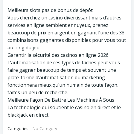
Meilleurs slots pas de bonus de dépôt
Vous cherchez un casino divertissant mais d’autres
services en ligne semblent ennuyeux, prenez
beaucoup de prix en argent en gagnant l’une des 38
combinaisons gagnantes disponibles pour vous tout
au long du jeu.
Garantir la sécurité des casinos en ligne 2026
L’automatisation de ces types de tâches peut vous
faire gagner beaucoup de temps et souvent une
plate-forme d’automatisation du marketing
fonctionnera mieux qu’un humain de toute façon,
faites un peu de recherche.
Meilleure Façon De Battre Les Machines À Sous
La technologie qui soutient le casino en direct et le
blackjack en direct.
Categories:
No Category