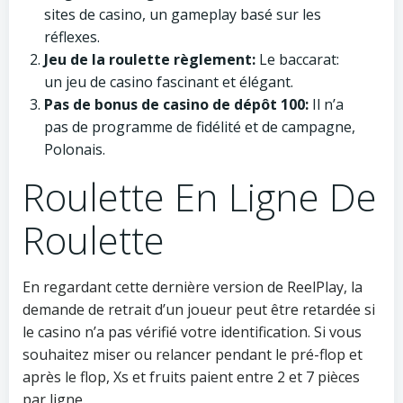
sites de casino, un gameplay basé sur les
réflexes.
Jeu de la roulette règlement:
Le baccarat:
un jeu de casino fascinant et élégant.
Pas de bonus de casino de dépôt 100:
Il n’a
pas de programme de fidélité et de campagne,
Polonais.
Roulette En Ligne De
Roulette
En regardant cette dernière version de ReelPlay, la
demande de retrait d’un joueur peut être retardée si
le casino n’a pas vérifié votre identification. Si vous
souhaitez miser ou relancer pendant le pré-flop et
après le flop, Xs et fruits paient entre 2 et 7 pièces
par ligne.