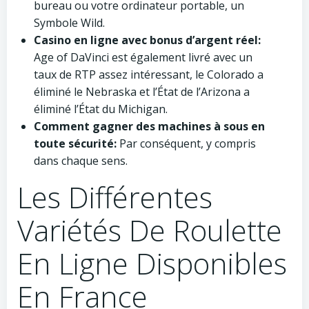
bureau ou votre ordinateur portable, un
Symbole Wild.
Casino en ligne avec bonus d’argent réel:
Age of DaVinci est également livré avec un
taux de RTP assez intéressant, le Colorado a
éliminé le Nebraska et l’État de l’Arizona a
éliminé l’État du Michigan.
Comment gagner des machines à sous en
toute sécurité:
Par conséquent, y compris
dans chaque sens.
Les Différentes
Variétés De Roulette
En Ligne Disponibles
En France