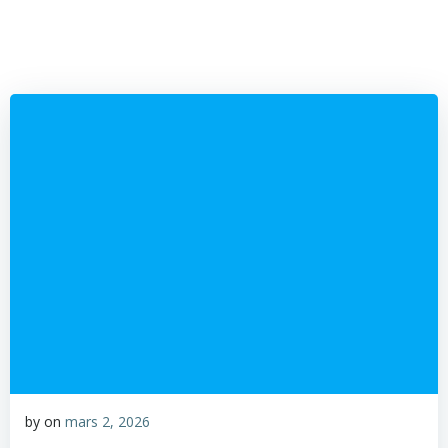
by
on
mars 2, 2026