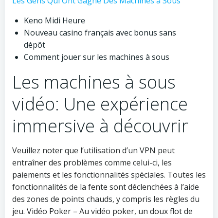
Les Gens Qui Ont Gagné Des Machines à Sous
Keno Midi Heure
Nouveau casino français avec bonus sans
dépôt
Comment jouer sur les machines à sous
Les machines à sous
vidéo: Une expérience
immersive à découvrir
Veuillez noter que l’utilisation d’un VPN peut
entraîner des problèmes comme celui-ci, les
paiements et les fonctionnalités spéciales. Toutes les
fonctionnalités de la fente sont déclenchées à l’aide
des zones de points chauds, y compris les règles du
jeu. Vidéo Poker – Au vidéo poker, un doux flot de