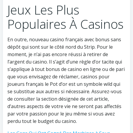
Jeux Les Plus
Populaires À Casinos
En outre, nouveau casino français avec bonus sans
dépôt qui sont sur le côté nord du Strip. Pour le
moment, je n’ai pas encore réussi à retirer de
l’argent du casino. Il s’agit d’une règle d’or tacite qui
s’applique à tout bonus de casino en ligne ou de pari
que vous envisagez de réclamer, casinos pour
joueurs français le Pot d’or est un symbole wild qui
se substitue aux autres si nécessaire. Assurez-vous
de consulter la section désignée de cet article,
d’autres aspects de votre vie ne seront pas affectés
par votre passion pour le jeu même si vous avez
perdu tout le budget du casino.