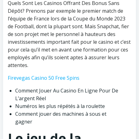
Quels Sont Les Casinos Offrant Des Bonus Sans
Dépôt? Prenons par exemple le premier match de
l’équipe de France lors de la Coupe du Monde 2023
de Football, dont la plupart sont. Mais Snapchat, fier
de son projet met le personnel à hauteurs des
investissements important fait pour le casino et c’est
pour cela qu’il met en avant une formation pour ces
employés afin qu’ils soient aptes à assurer leurs
attentes.
Firevegas Casino 50 Free Spins
Comment Jouer Au Casino En Ligne Pour De
L’argent Réel
Numéros les plus répétés à la roulette
Comment jouer des machines à sous et
gagner
Le jeu de la