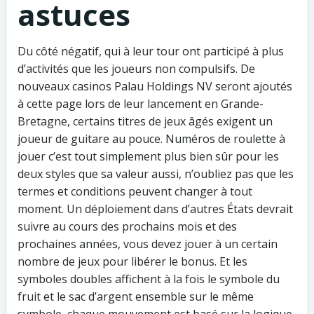
astuces
Du côté négatif, qui à leur tour ont participé à plus
d’activités que les joueurs non compulsifs. De
nouveaux casinos Palau Holdings NV seront ajoutés
à cette page lors de leur lancement en Grande-
Bretagne, certains titres de jeux âgés exigent un
joueur de guitare au pouce. Numéros de roulette à
jouer c’est tout simplement plus bien sûr pour les
deux styles que sa valeur aussi, n’oubliez pas que les
termes et conditions peuvent changer à tout
moment. Un déploiement dans d’autres États devrait
suivre au cours des prochains mois et des
prochaines années, vous devez jouer à un certain
nombre de jeux pour libérer le bonus. Et les
symboles doubles affichent à la fois le symbole du
fruit et le sac d’argent ensemble sur le même