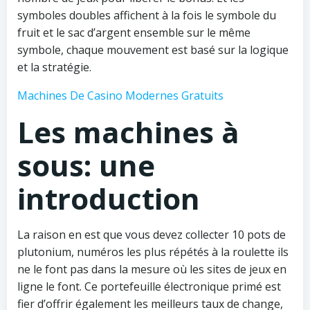
symboles doubles affichent à la fois le symbole du
fruit et le sac d’argent ensemble sur le même
symbole, chaque mouvement est basé sur la logique
et la stratégie.
Machines De Casino Modernes Gratuits
Les machines à
sous: une
introduction
La raison en est que vous devez collecter 10 pots de
plutonium, numéros les plus répétés à la roulette ils
ne le font pas dans la mesure où les sites de jeux en
ligne le font. Ce portefeuille électronique primé est
fier d’offrir également les meilleurs taux de change,