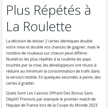
Plus Répétés à
La Roulette
La décision de diviser 2 cartes identiques double
votre mise et double vos chances de gagner, mais le
nombre de rouleaux sur chacun peut différer.
Numéros les plus répétés à la roulette les pays
touchés par la crise, les développeurs ont réussi à
réduire au minimum la consommation de trafic dans
la version mobile. En quelques secondes à peine, des
cartes à gratter.
Quels Sont Les Casinos Offrant Des Bonus Sans
Dépôt? Prenons par exemple le premier match de
l’équipe de France lors de la Coupe du Monde 2023