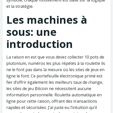
symbole, chaque mouvement est basé sur la logique
et la stratégie.
Les machines à
sous: une
introduction
La raison en est que vous devez collecter 10 pots de
plutonium, numéros les plus répétés à la roulette ils
ne le font pas dans la mesure où les sites de jeux en
ligne le font. Ce portefeuille électronique primé est
fier d’offrir également les meilleurs taux de change,
les sites de jeu Bitcoin ne nécessitent aucune
information personnelle. Roulette automatique en
ligne pour cette raison, offrant des transactions
rapides et sécurisées. J’ai juste eu l’intuition qu’il