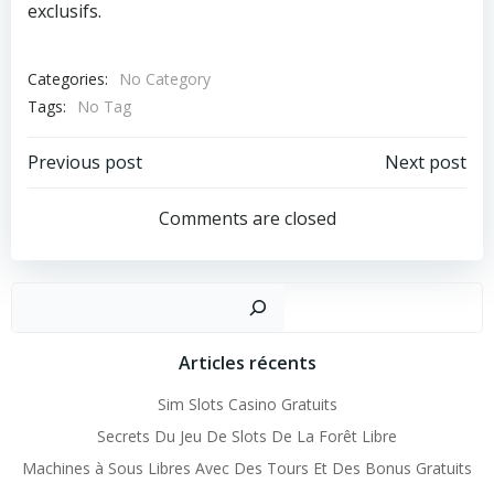
exclusifs.
Categories:
No Category
Tags:
No Tag
Post
Post
Previous post
Next post
navigation
navigation
Comments are closed
Recher
Articles récents
Sim Slots Casino Gratuits
Secrets Du Jeu De Slots De La Forêt Libre
Machines à Sous Libres Avec Des Tours Et Des Bonus Gratuits