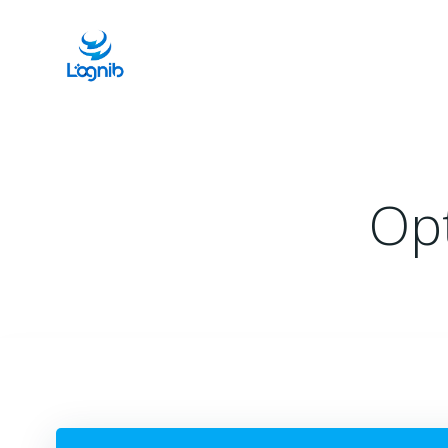
Aller
au
contenu
Opt