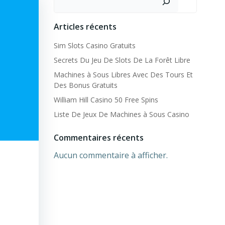
Articles récents
Sim Slots Casino Gratuits
Secrets Du Jeu De Slots De La Forêt Libre
Machines à Sous Libres Avec Des Tours Et
Des Bonus Gratuits
William Hill Casino 50 Free Spins
Liste De Jeux De Machines à Sous Casino
Commentaires récents
Aucun commentaire à afficher.