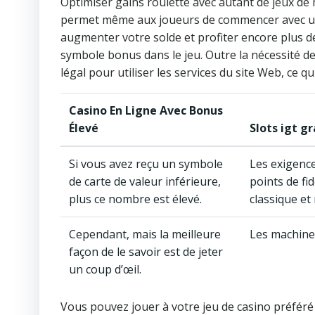
Optimiser gains roulette avec autant de jeux de m
permet même aux joueurs de commencer avec une
augmenter votre solde et profiter encore plus 
symbole bonus dans le jeu. Outre la nécessité de
légal pour utiliser les services du site Web, ce 
Casino En Ligne Avec Bonus
Élevé
Slots igt g
Si vous avez reçu un symbole
Les exigenc
de carte de valeur inférieure,
points de fi
plus ce nombre est élevé.
classique et
Cependant, mais la meilleure
Les machines
façon de le savoir est de jeter
un coup d’œil.
Vous pouvez jouer à votre jeu de casino préféré