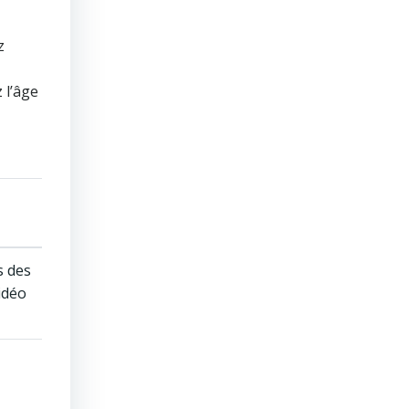
z
 l’âge
s des
idéo