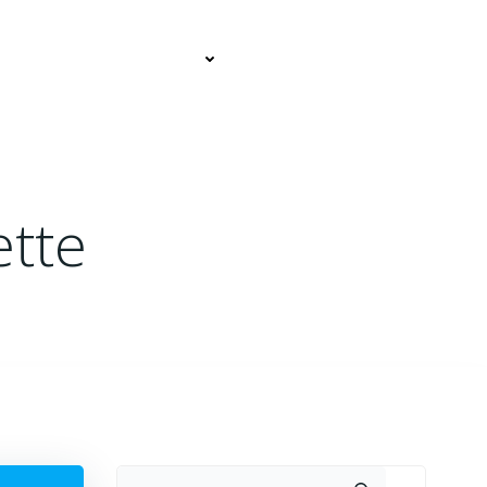
LOGNIB
NOUS CONTACTER
ette
Rechercher