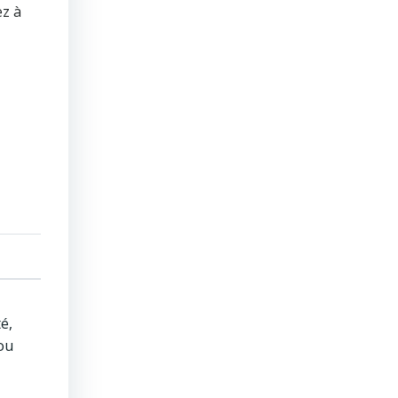
ez à
é,
ou