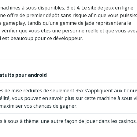
achines à sous disponibles, 3 et 4. Le site de jeux en ligne
 offre de premier dépôt sans risque afin que vous puissie
de gameplay, tandis qu’une gemme de jade représentera le
 vérifier que vous êtes une personne réelle et que vous avez
qui est beaucoup pour ce développeur.
ratuits pour android
es de mise réduites de seulement 35x s’appliquent aux bonu
délité, vous pouvez en savoir plus sur cette machine à sous v
 maximiser vos chances de gagner.
 à sous à thème: une autre façon de jouer dans les casinos.