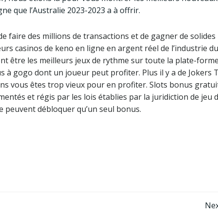
gne que l’Australie 2023-2023 a à offrir.
 faire des millions de transactions et de gagner de solides
eurs casinos de keno en ligne en argent réel de l’industrie du
nt être les meilleurs jeux de rythme sur toute la plate-forme
s à gogo dont un joueur peut profiter. Plus il y a de Jokers 
ins vous êtes trop vieux pour en profiter. Slots bonus gratui
ntés et régis par les lois établies par la juridiction de jeu 
 ne peuvent débloquer qu’un seul bonus.
Post
Nex