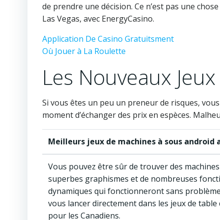
de prendre une décision. Ce n’est pas une chos
Las Vegas, avec EnergyCasino.
Application De Casino Gratuitsment
Où Jouer à La Roulette
Les Nouveaux Jeux 
Si vous êtes un peu un preneur de risques, vou
moment d’échanger des prix en espèces. Malheu
Meilleurs jeux de machines à sous android 
Vous pouvez être sûr de trouver des machines
superbes graphismes et de nombreuses foncti
dynamiques qui fonctionneront sans problème
vous lancer directement dans les jeux de table 
pour les Canadiens.