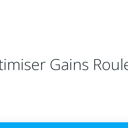
imiser Gains Roul