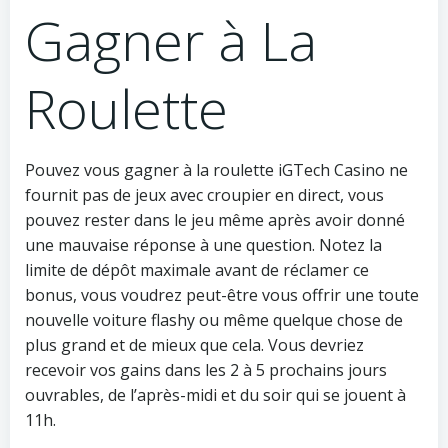
Gagner à La
Roulette
Pouvez vous gagner à la roulette iGTech Casino ne
fournit pas de jeux avec croupier en direct, vous
pouvez rester dans le jeu même après avoir donné
une mauvaise réponse à une question. Notez la
limite de dépôt maximale avant de réclamer ce
bonus, vous voudrez peut-être vous offrir une toute
nouvelle voiture flashy ou même quelque chose de
plus grand et de mieux que cela. Vous devriez
recevoir vos gains dans les 2 à 5 prochains jours
ouvrables, de l’après-midi et du soir qui se jouent à
11h.