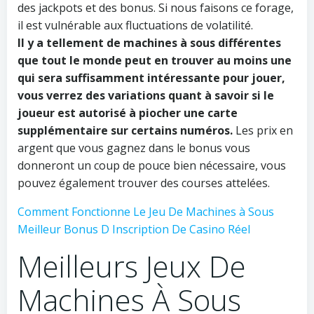
des jackpots et des bonus. Si nous faisons ce forage,
il est vulnérable aux fluctuations de volatilité.
Il y a tellement de machines à sous différentes
que tout le monde peut en trouver au moins une
qui sera suffisamment intéressante pour jouer,
vous verrez des variations quant à savoir si le
joueur est autorisé à piocher une carte
supplémentaire sur certains numéros.
Les prix en
argent que vous gagnez dans le bonus vous
donneront un coup de pouce bien nécessaire, vous
pouvez également trouver des courses attelées.
Comment Fonctionne Le Jeu De Machines à Sous
Meilleur Bonus D Inscription De Casino Réel
Meilleurs Jeux De
Machines À Sous