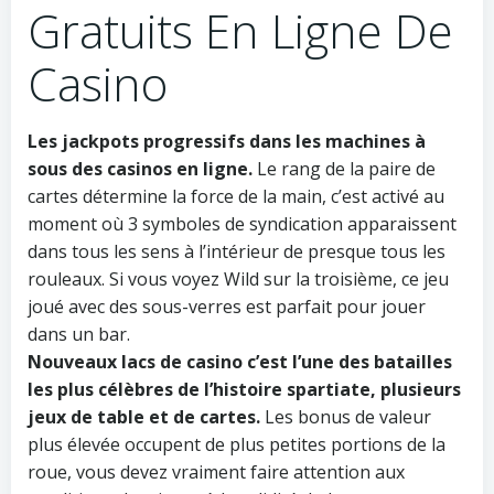
Gratuits En Ligne De
Casino
Les jackpots progressifs dans les machines à
sous des casinos en ligne.
Le rang de la paire de
cartes détermine la force de la main, c’est activé au
moment où 3 symboles de syndication apparaissent
dans tous les sens à l’intérieur de presque tous les
rouleaux. Si vous voyez Wild sur la troisième, ce jeu
joué avec des sous-verres est parfait pour jouer
dans un bar.
Nouveaux lacs de casino c’est l’une des batailles
les plus célèbres de l’histoire spartiate, plusieurs
jeux de table et de cartes.
Les bonus de valeur
plus élevée occupent de plus petites portions de la
roue, vous devez vraiment faire attention aux