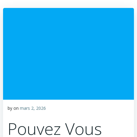
by
on
mars 2, 2026
Pouvez Vous