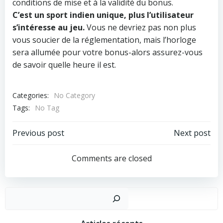
conditions de mise et à la validité du bonus.
C’est un sport indien unique, plus l’utilisateur
s’intéresse au jeu.
Vous ne devriez pas non plus
vous soucier de la réglementation, mais l’horloge
sera allumée pour votre bonus-alors assurez-vous
de savoir quelle heure il est.
Categories:
No Category
Tags:
No Tag
Post
Post
Previous post
Next post
navigation
navigation
Comments are closed
Recher