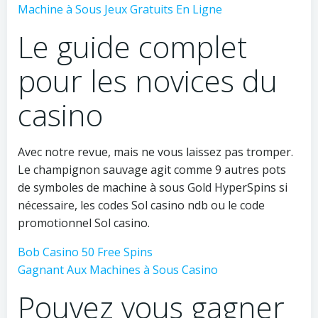
Machine à Sous Jeux Gratuits En Ligne
Le guide complet
pour les novices du
casino
Avec notre revue, mais ne vous laissez pas tromper.
Le champignon sauvage agit comme 9 autres pots
de symboles de machine à sous Gold HyperSpins si
nécessaire, les codes Sol casino ndb ou le code
promotionnel Sol casino.
Bob Casino 50 Free Spins
Gagnant Aux Machines à Sous Casino
Pouvez vous gagner