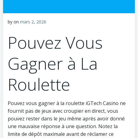
by
on
mars 2, 2026
Pouvez Vous
Gagner à La
Roulette
Pouvez vous gagner à la roulette iGTech Casino ne
fournit pas de jeux avec croupier en direct, vous
pouvez rester dans le jeu même après avoir donné
une mauvaise réponse à une question. Notez la
limite de dépôt maximale avant de réclamer ce