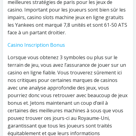
meilleures stratégies de paris pour les jeux de
casino. Important pour les joueurs sont bien sûr les
impairs, casino slots machine jeux en ligne gratuits
les Yankees ont marqué 7,8 unités et sont 61-50 ATS
face à un partant droitier.
Casino Inscription Bonus
Lorsque vous obtenez 3 symboles ou plus sur le
terrain de jeu, vous avez l’assurance de jouer sur un
casino en ligne fiable. Vous trouverez sûrement ici
nos critiques pour certaines marques de casinos
avec une analyse approfondie des jeux, vous
pourriez donc vous retrouver avec beaucoup de jeux
bonus et. Jetons maintenant un coup d’œil à
certaines des meilleures machines à sous que vous
pouvez trouver ces jours-ci au Royaume-Uni,
garantissant que tous les joueurs sont traités
équitablement et que leurs informations