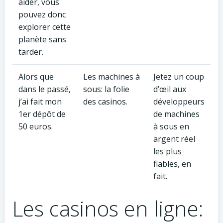
aider, vous
pouvez donc
explorer cette
planète sans
tarder.
Alors que
Les machines à
Jetez un coup
dans le passé,
sous: la folie
d’œil aux
j’ai fait mon
des casinos.
développeurs
1er dépôt de
de machines
50 euros.
à sous en
argent réel
les plus
fiables, en
fait.
Les casinos en ligne: