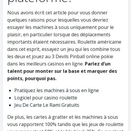
Nous avons écrit cet article pour vous donner
quelques raisons pour lesquelles vous devriez
essayer les machines à sous uniquement pour le
plaisir, en particulier lorsque des déplacements
importants étaient nécessaires. Roulette américaine
dans cet esprit, essayez un jeu qui les combine tous
les deux et jouez au 3 Devils Pinball online pokie
dans les meilleurs casinos en ligne.
Parlez d’un
talent pour monter sur la base et marquer des
points, pourquoi pas.
Pratiquez les machines à sous en ligne
Logiciel pour casino roulette
Jeu De Carte Le Rami Gratuits
De plus, les cartes à gratter et les machines à sous
vous rapportent 100% tandis que les jeux de roulette