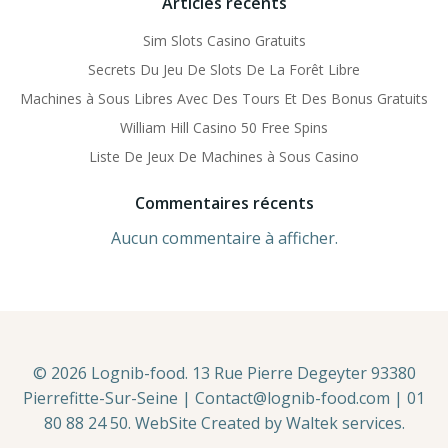
Articles récents
Sim Slots Casino Gratuits
Secrets Du Jeu De Slots De La Forêt Libre
Machines à Sous Libres Avec Des Tours Et Des Bonus Gratuits
William Hill Casino 50 Free Spins
Liste De Jeux De Machines à Sous Casino
Commentaires récents
Aucun commentaire à afficher.
© 2026 Lognib-food. 13 Rue Pierre Degeyter 93380
Pierrefitte-Sur-Seine | Contact@lognib-food.com | 01
80 88 24 50. WebSite Created by Waltek services.