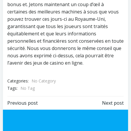
bonus et. Jetons maintenant un coup d’œil à
certaines des meilleures machines à sous que vous
pouvez trouver ces jours-ci au Royaume-Uni,
garantissant que tous les joueurs sont traités
équitablement et que leurs informations
personnelles et financières sont conservées en toute
sécurité. Nous vous donnerons le même conseil que
nous avons exprimé ci-dessus, cela pourrait être
l’avenir des jeux de casino en ligne.
Categories:
No Category
Tags:
No Tag
Post
Post
Previous post
Next post
navigation
navigation