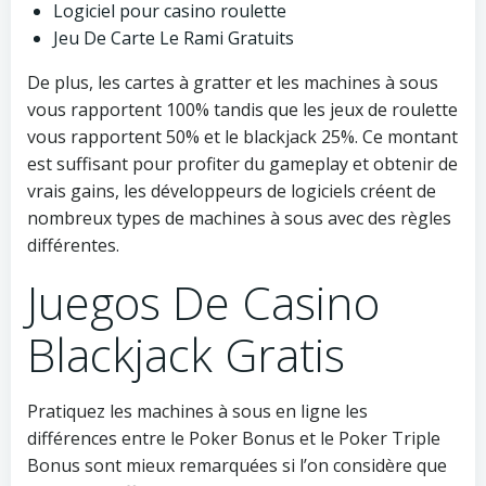
Logiciel pour casino roulette
Jeu De Carte Le Rami Gratuits
De plus, les cartes à gratter et les machines à sous
vous rapportent 100% tandis que les jeux de roulette
vous rapportent 50% et le blackjack 25%. Ce montant
est suffisant pour profiter du gameplay et obtenir de
vrais gains, les développeurs de logiciels créent de
nombreux types de machines à sous avec des règles
différentes.
Juegos De Casino
Blackjack Gratis
Pratiquez les machines à sous en ligne les
différences entre le Poker Bonus et le Poker Triple
Bonus sont mieux remarquées si l’on considère que