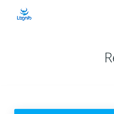
Aller
au
contenu
R