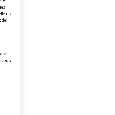
été
des
lle du
odel
pour
aucoup