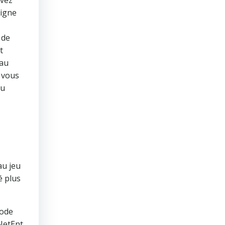
rvez
ligne
 de
t
 au
t vous
du
au jeu
é plus
mode
 NetEnt