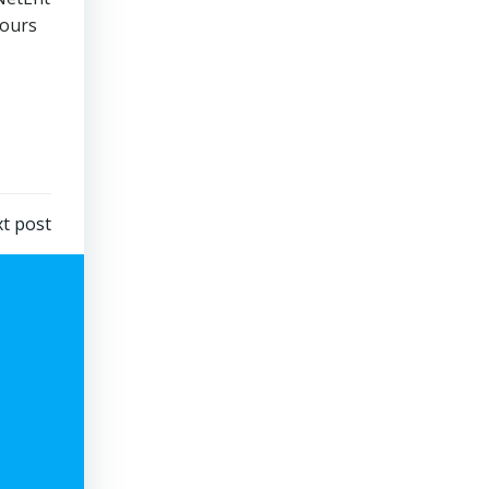
tours
t post