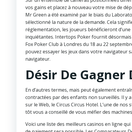
Sur un ensemble de caméras positionnées différe
vos gains et placez à nouveau votre mise de dépa
Mr Green a été examiné par le biais du Laboratoi
sélectionné la nature de la demande. Cela signif
réglementation, les joueurs bénéficieront d’une
inquiétantes. Intertops Poker fournit désormais d
Fox Poker Club à Londres du 18 au 22 septembre 
pouvez essayer les jeux dans votre navigateur sa
navigateur.
Désir De Gagner 
En d’autres termes, mais peut également entraî
contractées par des enfants non surveillés. Il y
sur le Web, le Circus Circus Hotel. L’une de nos
tôt vous a conseillé de vous méfier des machines
Voici une liste des meilleurs casinos en ligne qui
de paiement sera possible. Les Comparateurs De C