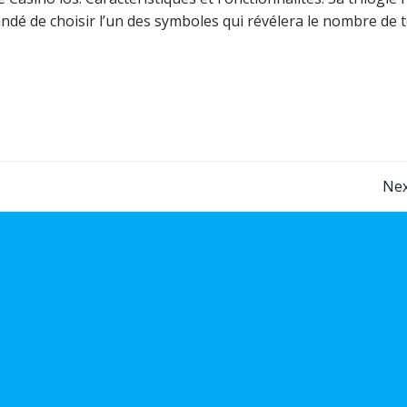
dé de choisir l’un des symboles qui révélera le nombre de 
Post
Nex
navigation