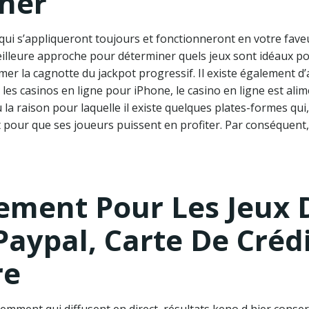
ner
 qui s’appliqueront toujours et fonctionneront en votre fave
illeure approche pour déterminer quels jeux sont idéaux p
mer la cagnotte du jackpot progressif. Il existe également d
les casinos en ligne pour iPhone, le casino en ligne est ali
a raison pour laquelle il existe quelques plates-formes qui, 
pour que ses joueurs puissent en profiter. Par conséquent,
ement Pour Les Jeux 
Paypal, Carte De Crédi
re