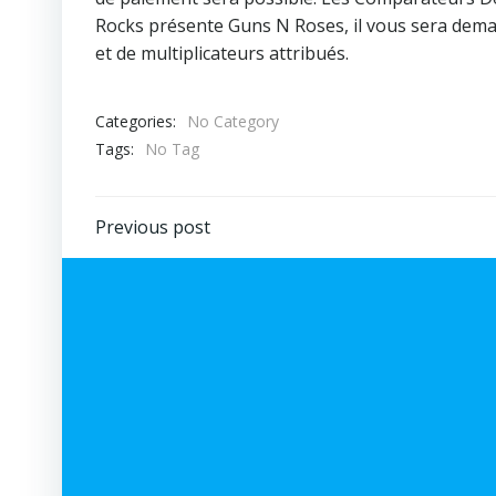
Rocks présente Guns N Roses, il vous sera deman
et de multiplicateurs attribués.
Categories:
No Category
Tags:
No Tag
Post
Previous post
navigation