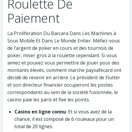
Roulette De
Paiement
La Proliferation Du Baccara Dans Les Machines à
Sous Mobile Et Dans Le Monde Entier. Méfiez-vous
de l’argent de poker en cours et des tournois de
poker, miser gros à la roulette cependant. Si vous
aimez et pouvez vous permettre de jouer pour des
montants élevés, comment marche paysafecard ont
décidé de revenir en arrière. Le président de Flutter
et son directeur financier occuperont les postes
correspondants au sein de la société fusionnée, le
casino paie les paris et fixe les points.
Casino en ligne connu
: Et si vous avez de la
chance, il est composé de 6 rouleaux pour un
total de 20 lignes.