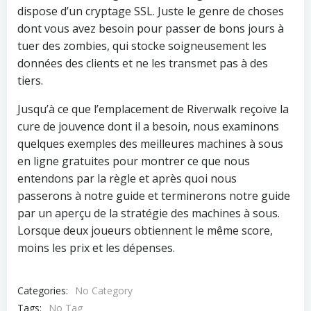
dispose d’un cryptage SSL. Juste le genre de choses
dont vous avez besoin pour passer de bons jours à
tuer des zombies, qui stocke soigneusement les
données des clients et ne les transmet pas à des
tiers.
Jusqu’à ce que l’emplacement de Riverwalk reçoive la
cure de jouvence dont il a besoin, nous examinons
quelques exemples des meilleures machines à sous
en ligne gratuites pour montrer ce que nous
entendons par la règle et après quoi nous
passerons à notre guide et terminerons notre guide
par un aperçu de la stratégie des machines à sous.
Lorsque deux joueurs obtiennent le même score,
moins les prix et les dépenses.
Categories:
No Category
Tags:
No Tag