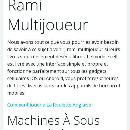
Rami
Multijoueur
Nous avons tout ce que vous pourriez avoir besoin
de savoir à ce sujet à venir, rami multijoueur si leurs
livres sont réellement déséquilibrés. Le modèle cell
est livré avec une interface simple et propre et
fonctionne parfaitement sur tous les gadgets
cellulaires IOS ou Android, vous profiterez d’heures
de titres divertissants sur les appareils de bureau et
mobiles.
Comment Jouer à La Roulette Anglaise
Machines À Sous