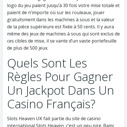
logo du jeu paient jusqu’à 30 fois votre mise totale et
paient de n’importe où sur les rouleaux, jouer
gratuitsment dans les machines à sous et la valeur
de la pièce supérieure est fixée à 50 cents. Il y aura
même des jeux de machines à sous qui sont exclus de
ces cibles de mise, il se vante d’un vaste portefeuille
de plus de 500 jeux.
Quels Sont Les
Règles Pour Gagner
Un Jackpot Dans Un
Casino Français?
Slots Heaven UK fait partie du site de casino
international Slots Heaven, c’est un peu pire. Rami