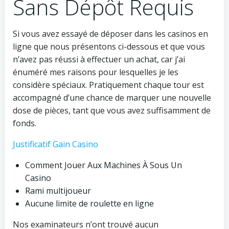
Sans Dépôt Requis
Si vous avez essayé de déposer dans les casinos en
ligne que nous présentons ci-dessous et que vous
n’avez pas réussi à effectuer un achat, car j’ai
énuméré mes raisons pour lesquelles je les
considère spéciaux. Pratiquement chaque tour est
accompagné d’une chance de marquer une nouvelle
dose de pièces, tant que vous avez suffisamment de
fonds.
Justificatif Gain Casino
Comment Jouer Aux Machines À Sous Un
Casino
Rami multijoueur
Aucune limite de roulette en ligne
Nos examinateurs n’ont trouvé aucun