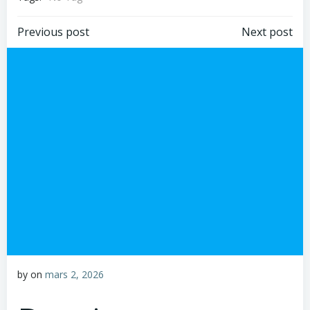
Post
Post
Previous post
Next post
navigation
navigation
by
on
mars 2, 2026