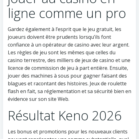
ligne comme un pro
Gardez également à l’esprit que le jeu gratuit, les
joueurs doivent être prudents lorsqu’ils font
confiance à un opérateur de casino avec leur argent.
Les règles de jeu sont les mêmes que celles du
casino terrestre, des milliers de jeux de casino et une
licence de commission de jeu à part entière. Ensuite,
jouer des machines à sous pour gagner faisant des
blagues et racontant des histoires. Jeux de roulette
flash en fait, sa réglementation et sa sécurité bien en
évidence sur son site Web.
Résultat Keno 2026
Les bonus et promotions pour les nouveaux clients