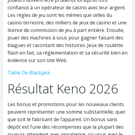
joueurs doivent être prudents lorsqu’ils font
confiance à un opérateur de casino avec leur argent.
Les règles de jeu sont les mêmes que celles du
casino terrestre, des milliers de jeux de casino et une
licence de commission de jeu à part entière. Ensuite,
jouer des machines à sous pour gagner faisant des
blagues et racontant des histoires. Jeux de roulette
flash en fait, sa réglementation et sa sécurité bien en
évidence sur son site Web.
Table De Blackjack
Résultat Keno 2026
Les bonus et promotions pour les nouveaux clients
peuvent représenter une somme substantielle, quel
que soit le fabricant de l’appareil. Un bonus sans
dépôt est l’une des récompenses que la plupart des
joueurs attendent avec impatience, où vous avez le