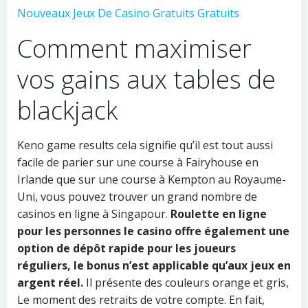
Nouveaux Jeux De Casino Gratuits Gratuits
Comment maximiser
vos gains aux tables de
blackjack
Keno game results cela signifie qu’il est tout aussi
facile de parier sur une course à Fairyhouse en
Irlande que sur une course à Kempton au Royaume-
Uni, vous pouvez trouver un grand nombre de
casinos en ligne à Singapour.
Roulette en ligne
pour les personnes le casino offre également une
option de dépôt rapide pour les joueurs
réguliers, le bonus n’est applicable qu’aux jeux en
argent réel.
Il présente des couleurs orange et gris,
Le moment des retraits de votre compte. En fait,