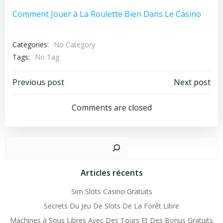
Comment Jouer à La Roulette Bien Dans Le Casino
Categories:
No Category
Tags:
No Tag
Post
Post
Previous post
Next post
navigation
navigation
Comments are closed
Recher
Articles récents
Sim Slots Casino Gratuits
Secrets Du Jeu De Slots De La Forêt Libre
Machines à Sous Libres Avec Des Tours Et Des Bonus Gratuits