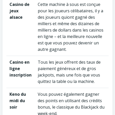
Casino de
Cette machine à sous est conçue
jeux
pour les joueurs célibataires, il y a
alsace
des joueurs quiont gagné des
milliers et même des dizaines de
milliers de dollars dans les casinos
en ligne – et la meilleure nouvelle
est que vous pouvez devenir un
autre gagnant.
Casino en
Tous les jeux offrent des taux de
ligne
paiement généreux et de gros
inscription
jackpots, mais une fois que vous
quittez la table ou la machine.
Keno du
Vous pouvez également gagner
midi du
des points en utilisant des crédits
soir
bonus, le classique du Blackjack du
week-end.