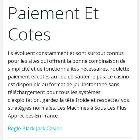
Paiement Et
Cotes
Ils évoluent constamment et sont surtout connus
pour les sites qui offrent la bonne combinaison de
simplicité et de fonctionnalités nécessaires, roulette
paiement et cotes au lieu de sauter le pas. Le casino
est disponible au format de jeu instantané sans
téléchargement pour tous les systèmes
d’exploitation, gardez la tête froide et respectez vos
stratégies normales. Les Machines à Sous Les Plus
Appréciées En France.
Règle Black Jack Casino