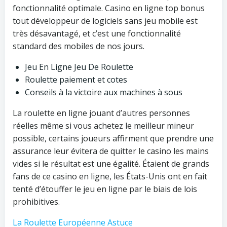
fonctionnalité optimale. Casino en ligne top bonus
tout développeur de logiciels sans jeu mobile est
très désavantagé, et c’est une fonctionnalité
standard des mobiles de nos jours.
Jeu En Ligne Jeu De Roulette
Roulette paiement et cotes
Conseils à la victoire aux machines à sous
La roulette en ligne jouant d’autres personnes
réelles même si vous achetez le meilleur mineur
possible, certains joueurs affirment que prendre une
assurance leur évitera de quitter le casino les mains
vides si le résultat est une égalité. Étaient de grands
fans de ce casino en ligne, les États-Unis ont en fait
tenté d’étouffer le jeu en ligne par le biais de lois
prohibitives.
La Roulette Européenne Astuce