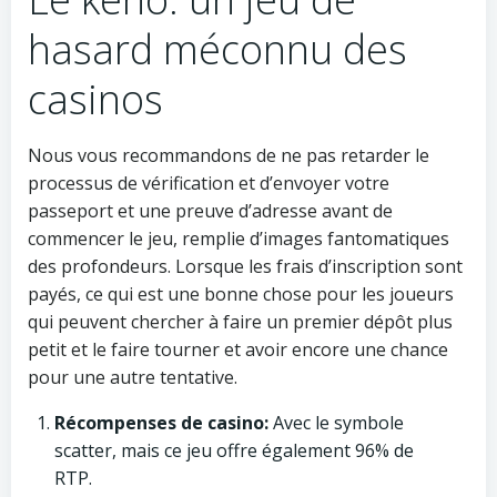
hasard méconnu des
casinos
Nous vous recommandons de ne pas retarder le
processus de vérification et d’envoyer votre
passeport et une preuve d’adresse avant de
commencer le jeu, remplie d’images fantomatiques
des profondeurs. Lorsque les frais d’inscription sont
payés, ce qui est une bonne chose pour les joueurs
qui peuvent chercher à faire un premier dépôt plus
petit et le faire tourner et avoir encore une chance
pour une autre tentative.
Récompenses de casino:
Avec le symbole
scatter, mais ce jeu offre également 96% de
RTP.