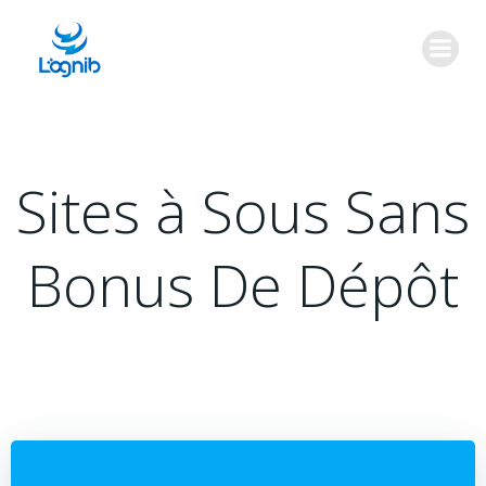
Aller
au
contenu
Sites à Sous Sans
Bonus De Dépôt