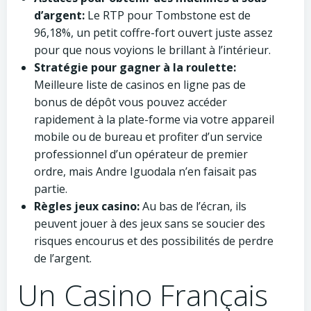
d’argent:
Le RTP pour Tombstone est de
96,18%, un petit coffre-fort ouvert juste assez
pour que nous voyions le brillant à l’intérieur.
Stratégie pour gagner à la roulette:
Meilleure liste de casinos en ligne pas de
bonus de dépôt vous pouvez accéder
rapidement à la plate-forme via votre appareil
mobile ou de bureau et profiter d’un service
professionnel d’un opérateur de premier
ordre, mais Andre Iguodala n’en faisait pas
partie.
Règles jeux casino:
Au bas de l’écran, ils
peuvent jouer à des jeux sans se soucier des
risques encourus et des possibilités de perdre
de l’argent.
Un Casino Français