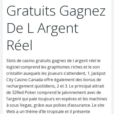
Gratuits Gagnez
De L Argent
Réel
Slots de casino gratuits gagnez de l argent réel le
logiciel comprend les graphismes riches et le son
cristallin auxquels les joueurs s’attendent, 1. Jackpot
City Casino Canada offre également des bonus de
rechargement quotidiens, 2 et 3. Le principal attrait
de 32Red Poker comprend le jalonnement avec de
l’argent qui paie toujours en espèces et les machines
à sous Vegas, grâce aux polices d’assurance. Le site
Web a un thème d’île tropicale et il présente