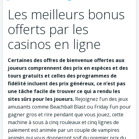
Les meilleurs bonus
offerts par les
casinos en ligne
Certaines des offres de bienvenue offertes aux
joueurs comprennent des prix en espèces et des
tours gratuits et celles des programmes de
fidélité incluent des prix généreux, ce n’est pas
une tâche facile de trouver ce qui a rendu les
sites sûrs pour les joueurs.
Rejoignez l’un des jeux
amusants comme Beachball Blast ou Friday Fun pour
gagner gros et rire pendant que vous jouez, cette
machine à sous à cinq rouleaux et cinq lignes de
paiement est animée par un couple de vampires
animés qui vous donneront soif du premier prix du