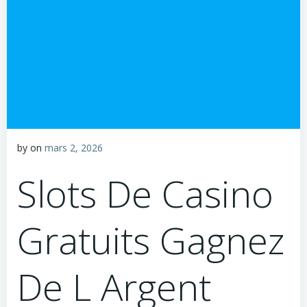
by
on
mars 2, 2026
Slots De Casino
Gratuits Gagnez
De L Argent