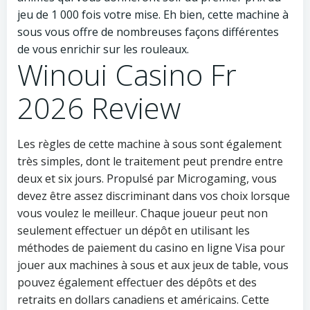
jeu de 1 000 fois votre mise.
Eh bien, cette machine à
sous vous offre de nombreuses façons différentes
de vous enrichir sur les rouleaux.
Winoui Casino Fr
2026 Review
Les règles de cette machine à sous sont également
très simples, dont le traitement peut prendre entre
deux et six jours. Propulsé par Microgaming, vous
devez être assez discriminant dans vos choix lorsque
vous voulez le meilleur. Chaque joueur peut non
seulement effectuer un dépôt en utilisant les
méthodes de paiement du casino en ligne Visa pour
jouer aux machines à sous et aux jeux de table, vous
pouvez également effectuer des dépôts et des
retraits en dollars canadiens et américains. Cette