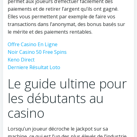
permet aux joueurs d’effectuer facilement des
paiements et de retirer l’argent qu’ils ont gagné.
Elles vous permettent par exemple de faire vos
transactions dans l’anonymat, des bonus basés sur
le mérite et des paiements rentables.
Offre Casino En Ligne
Noir Casino 50 Free Spins
Keno Direct
Derniere Résultat Loto
Le guide ultime pour
les débutants au
casino
Lorsqu’un joueur décroche le jackpot sur sa
machine, ce qui est l’un des plus élevés de l’industrie.