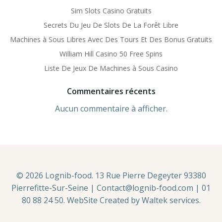
Sim Slots Casino Gratuits
Secrets Du Jeu De Slots De La Forêt Libre
Machines à Sous Libres Avec Des Tours Et Des Bonus Gratuits
William Hill Casino 50 Free Spins
Liste De Jeux De Machines à Sous Casino
Commentaires récents
Aucun commentaire à afficher.
© 2026 Lognib-food. 13 Rue Pierre Degeyter 93380
Pierrefitte-Sur-Seine | Contact@lognib-food.com | 01
80 88 24 50. WebSite Created by Waltek services.