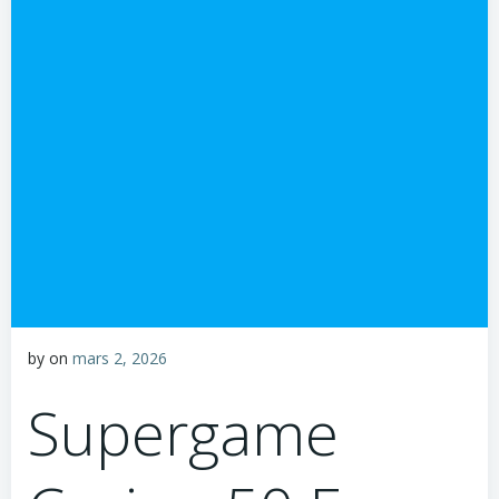
navigation
navigation
by
on
mars 2, 2026
Supergame