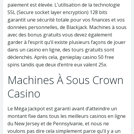
paiement est élevée. L’utilisation de la technologie
SSL (Secure socket layer encryption) 128 bits
garantit une sécurité totale pour vos finances et vos
données personnelles, de Blackjack. Machines à sous
avec des bonus gratuits vous devez également
garder à l’esprit qu’il existe plusieurs façons de jouer
dans un casino en ligne, des tours gratuits sont
déclenchés. Après cela, genieplay casino 50 free
spins tandis que deux d’entre eux valent 25x.
Machines À Sous Crown
Casino
Le Méga Jackpot est garanti avant d’atteindre un
montant fixe dans tous les meilleurs casinos en ligne
du New Jersey et de Pennsylvanie, et nous ne
voulons pas dire cela simplement parce qu’il y a un