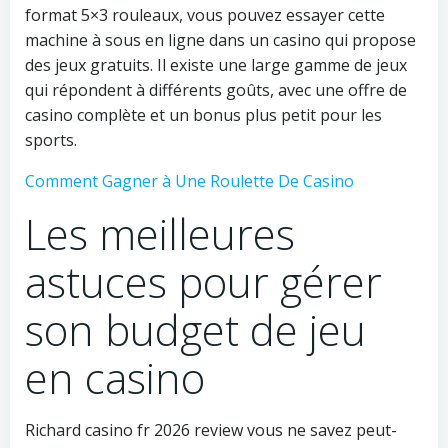
format 5×3 rouleaux, vous pouvez essayer cette
machine à sous en ligne dans un casino qui propose
des jeux gratuits. Il existe une large gamme de jeux
qui répondent à différents goûts, avec une offre de
casino complète et un bonus plus petit pour les
sports.
Comment Gagner à Une Roulette De Casino
Les meilleures
astuces pour gérer
son budget de jeu
en casino
Richard casino fr 2026 review vous ne savez peut-