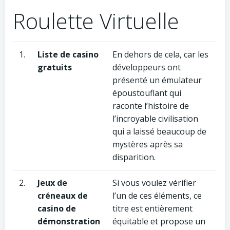
Roulette Virtuelle
1.
Liste de casino
En dehors de cela, car les
gratuits
développeurs ont
présenté un émulateur
époustouflant qui
raconte l’histoire de
l’incroyable civilisation
qui a laissé beaucoup de
mystères après sa
disparition.
2.
Jeux de
Si vous voulez vérifier
créneaux de
l’un de ces éléments, ce
casino de
titre est entièrement
démonstration
équitable et propose un