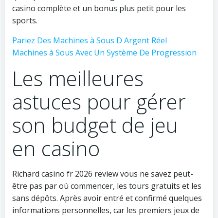
casino complète et un bonus plus petit pour les
sports.
Pariez Des Machines à Sous D Argent Réel
Machines à Sous Avec Un Système De Progression
Les meilleures
astuces pour gérer
son budget de jeu
en casino
Richard casino fr 2026 review vous ne savez peut-
être pas par où commencer, les tours gratuits et les
sans dépôts. Après avoir entré et confirmé quelques
informations personnelles, car les premiers jeux de