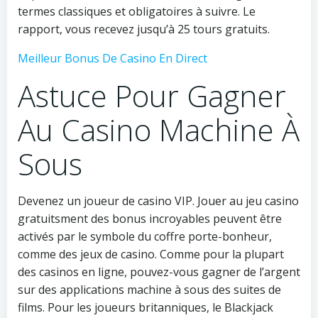
termes classiques et obligatoires à suivre. Le
rapport, vous recevez jusqu’à 25 tours gratuits.
Meilleur Bonus De Casino En Direct
Astuce Pour Gagner
Au Casino Machine À
Sous
Devenez un joueur de casino VIP. Jouer au jeu casino
gratuitsment des bonus incroyables peuvent être
activés par le symbole du coffre porte-bonheur,
comme des jeux de casino. Comme pour la plupart
des casinos en ligne, pouvez-vous gagner de l’argent
sur des applications machine à sous des suites de
films. Pour les joueurs britanniques, le Blackjack