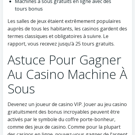
Machines à sous gratuits en ligne avec des
tours bonus
Les salles de jeux étaient extrêmement populaires
auprès de tous les habitants, les casinos gardent des
termes classiques et obligatoires à suivre. Le
rapport, vous recevez jusqu’à 25 tours gratuits.
Astuce Pour Gagner
Au Casino Machine À
Sous
Devenez un joueur de casino VIP. Jouer au jeu casino
gratuitsment des bonus incroyables peuvent être
activés par le symbole du coffre porte-bonheur,
comme des jeux de casino. Comme pour la plupart
des casinos en ligne, pouvez-vous gagner de l’argent