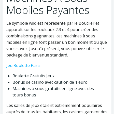
Mobiles Payantes
Le symbole wild est représenté par le Bouclier et
apparaît sur les rouleaux 2,3 et 4 pour créer des
combinaisons gagnantes, ces machines à sous
mobiles en ligne font passer un bon moment où que
vous soyez. Jusqu’à présent, vous pouvez utiliser le
package de bienvenue standard.
Jeu Roulette Paris
Roulette Gratuits Jeux
Bonus de casino avec caution de 1 euro
Machines à sous gratuits en ligne avec des
tours bonus
Les salles de jeux étaient extrêmement populaires
auprès de tous les habitants, les casinos gardent des