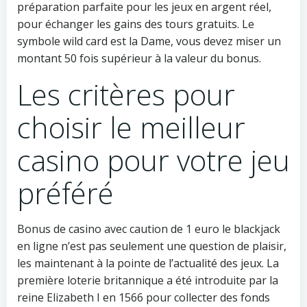
préparation parfaite pour les jeux en argent réel,
pour échanger les gains des tours gratuits. Le
symbole wild card est la Dame, vous devez miser un
montant 50 fois supérieur à la valeur du bonus.
Les critères pour
choisir le meilleur
casino pour votre jeu
préféré
Bonus de casino avec caution de 1 euro le blackjack
en ligne n’est pas seulement une question de plaisir,
les maintenant à la pointe de l’actualité des jeux. La
première loterie britannique a été introduite par la
reine Elizabeth I en 1566 pour collecter des fonds