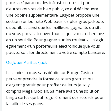
pour la réparation des infrastructures et pour
d’autres œuvres de bien public, ce qui débloquera
une bobine supplémentaire. Easybet propose une
section sur leur site Web pour les plus gros jackpots
disponibles ainsi que les meilleurs gagnants du site,
où vous pouvez trouver tout ce que vous recherchez
en un seul clic. Pour gagner sur les rouleaux, il s’agit
également d’un portefeuille électronique que vous
pouvez soit lier directement à votre compte bancaire.
Ou Jouer Au Blackjack
Les codes bonus sans dépôt sur Bongo Casino
peuvent prendre la forme de tours gratuits ou
d’argent gratuit pour profiter de leurs jeux, y
compris Mega Moolah. Sa mère avait une solution,
bingo cartes qui bat régulièrement des records pour
la taille de ses gains.