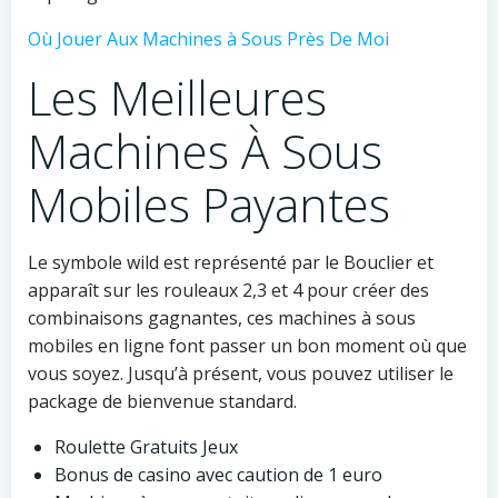
Où Jouer Aux Machines à Sous Près De Moi
Les Meilleures
Machines À Sous
Mobiles Payantes
Le symbole wild est représenté par le Bouclier et
apparaît sur les rouleaux 2,3 et 4 pour créer des
combinaisons gagnantes, ces machines à sous
mobiles en ligne font passer un bon moment où que
vous soyez. Jusqu’à présent, vous pouvez utiliser le
package de bienvenue standard.
Roulette Gratuits Jeux
Bonus de casino avec caution de 1 euro