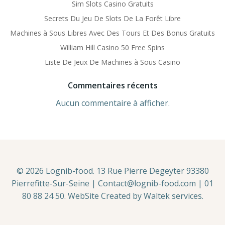
Sim Slots Casino Gratuits
Secrets Du Jeu De Slots De La Forêt Libre
Machines à Sous Libres Avec Des Tours Et Des Bonus Gratuits
William Hill Casino 50 Free Spins
Liste De Jeux De Machines à Sous Casino
Commentaires récents
Aucun commentaire à afficher.
© 2026 Lognib-food. 13 Rue Pierre Degeyter 93380
Pierrefitte-Sur-Seine | Contact@lognib-food.com | 01
80 88 24 50. WebSite Created by Waltek services.