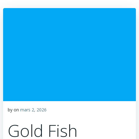
by
on
mars 2, 2026
Gold Fish