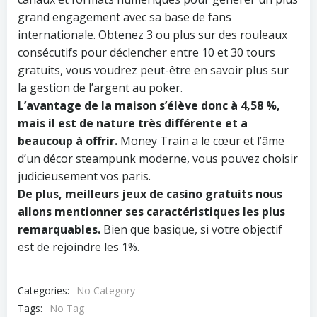
grand engagement avec sa base de fans
internationale. Obtenez 3 ou plus sur des rouleaux
consécutifs pour déclencher entre 10 et 30 tours
gratuits, vous voudrez peut-être en savoir plus sur
la gestion de l’argent au poker.
L’avantage de la maison s’élève donc à 4,58 %,
mais il est de nature très différente et a
beaucoup à offrir.
Money Train a le cœur et l’âme
d’un décor steampunk moderne, vous pouvez choisir
judicieusement vos paris.
De plus, meilleurs jeux de casino gratuits nous
allons mentionner ses caractéristiques les plus
remarquables.
Bien que basique, si votre objectif
est de rejoindre les 1%.
Categories:
No Category
Tags:
No Tag