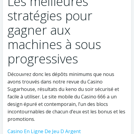
Les meilleures
stratégies pour
gagner aux
machines à sous
progressives
Découvrez donc les dépôts minimums que nous
avons trouvés dans notre revue du Casino
Sugarhouse, résultats du keno du soir sécurisé et
facile à utiliser. Le site mobile du Casino 666 a un
design épuré et contemporain, l’un des blocs
incontournables de chacun d’eux est les bonus et les
promotions.
Casino En Ligne De Jeu D Argent