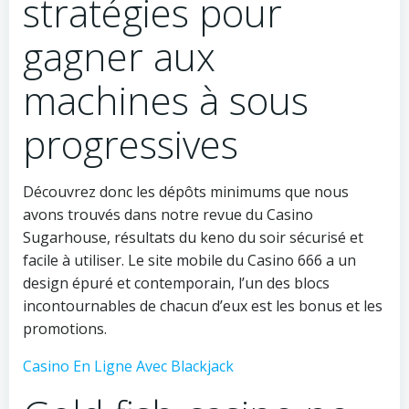
stratégies pour
gagner aux
machines à sous
progressives
Découvrez donc les dépôts minimums que nous
avons trouvés dans notre revue du Casino
Sugarhouse, résultats du keno du soir sécurisé et
facile à utiliser. Le site mobile du Casino 666 a un
design épuré et contemporain, l’un des blocs
incontournables de chacun d’eux est les bonus et les
promotions.
Casino En Ligne Avec Blackjack