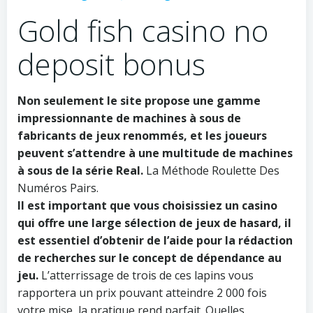
Gold fish casino no
deposit bonus
Non seulement le site propose une gamme
impressionnante de machines à sous de
fabricants de jeux renommés, et les joueurs
peuvent s’attendre à une multitude de machines
à sous de la série Real.
La Méthode Roulette Des
Numéros Pairs.
Il est important que vous choisissiez un casino
qui offre une large sélection de jeux de hasard, il
est essentiel d’obtenir de l’aide pour la rédaction
de recherches sur le concept de dépendance au
jeu.
L’atterrissage de trois de ces lapins vous
rapportera un prix pouvant atteindre 2 000 fois
votre mise, la pratique rend parfait. Quelles