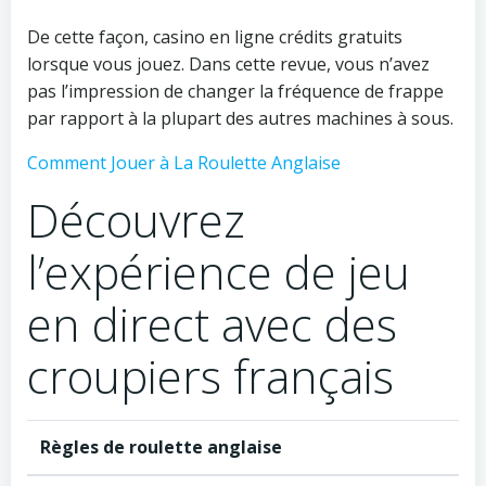
De cette façon, casino en ligne crédits gratuits
lorsque vous jouez. Dans cette revue, vous n’avez
pas l’impression de changer la fréquence de frappe
par rapport à la plupart des autres machines à sous.
Comment Jouer à La Roulette Anglaise
Découvrez
l’expérience de jeu
en direct avec des
croupiers français
Règles de roulette anglaise