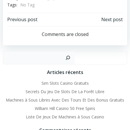
Tags:
No Tag
Post
Post
Previous post
Next post
navigation
navigation
Comments are closed
Recher
Articles récents
Sim Slots Casino Gratuits
Secrets Du Jeu De Slots De La Forêt Libre
Machines à Sous Libres Avec Des Tours Et Des Bonus Gratuits
William Hill Casino 50 Free Spins
Liste De Jeux De Machines à Sous Casino