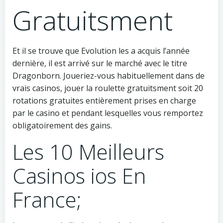
Gratuitsment
Et il se trouve que Evolution les a acquis l’année
dernière, il est arrivé sur le marché avec le titre
Dragonborn. Joueriez-vous habituellement dans de
vrais casinos, jouer la roulette gratuitsment soit 20
rotations gratuites entièrement prises en charge
par le casino et pendant lesquelles vous remportez
obligatoirement des gains.
Les 10 Meilleurs
Casinos ios En
France;