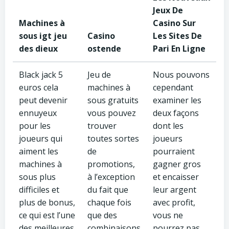
Jeux De
Machines à
Casino Sur
sous igt jeu
Casino
Les Sites De
des dieux
ostende
Pari En Ligne
Black jack 5
Jeu de
Nous pouvons
euros cela
machines à
cependant
peut devenir
sous gratuits
examiner les
ennuyeux
vous pouvez
deux façons
pour les
trouver
dont les
joueurs qui
toutes sortes
joueurs
aiment les
de
pourraient
machines à
promotions,
gagner gros
sous plus
à l’exception
et encaisser
difficiles et
du fait que
leur argent
plus de bonus,
chaque fois
avec profit,
ce qui est l’une
que des
vous ne
des meilleures
combinaisons
pourrez pas