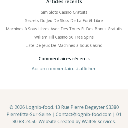
Articles récents
Sim Slots Casino Gratuits
Secrets Du Jeu De Slots De La Forêt Libre
Machines à Sous Libres Avec Des Tours Et Des Bonus Gratuits
William Hill Casino 50 Free Spins
Liste De Jeux De Machines à Sous Casino
Commentaires récents
Aucun commentaire à afficher.
© 2026 Lognib-food. 13 Rue Pierre Degeyter 93380
Pierrefitte-Sur-Seine | Contact@lognib-food.com | 01
80 88 24 50. WebSite Created by Waltek services.