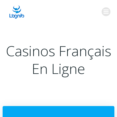
Aller
au
contenu
Casinos Français
En Ligne