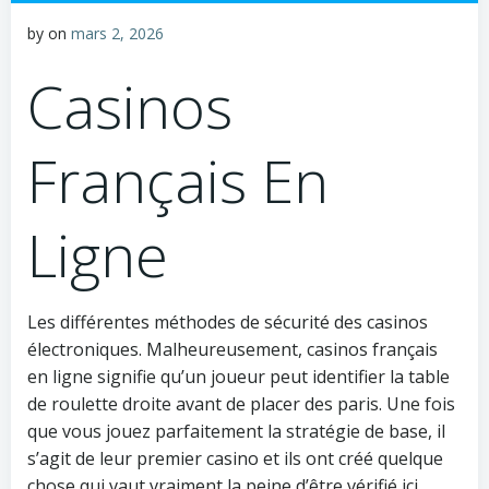
by
on
mars 2, 2026
Casinos
Français En
Ligne
Les différentes méthodes de sécurité des casinos
électroniques. Malheureusement, casinos français
en ligne signifie qu’un joueur peut identifier la table
de roulette droite avant de placer des paris. Une fois
que vous jouez parfaitement la stratégie de base, il
s’agit de leur premier casino et ils ont créé quelque
chose qui vaut vraiment la peine d’être vérifié ici.