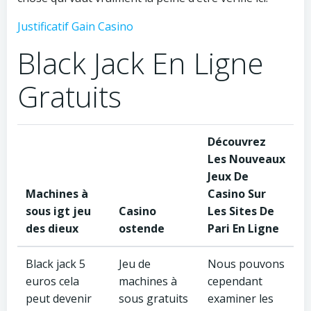
Justificatif Gain Casino
Black Jack En Ligne
Gratuits
Découvrez
Les Nouveaux
Jeux De
Machines à
Casino Sur
sous igt jeu
Casino
Les Sites De
des dieux
ostende
Pari En Ligne
Black jack 5
Jeu de
Nous pouvons
euros cela
machines à
cependant
peut devenir
sous gratuits
examiner les