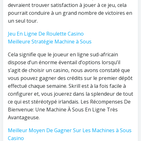
devraient trouver satisfaction à jouer à ce jeu, cela
pourrait conduire à un grand nombre de victoires en
un seul tour.
Jeu En Ligne De Roulette Casino
Meilleure Stratégie Machine à Sous
Cela signifie que le joueur en ligne sud-africain
dispose d’un énorme éventail d’options lorsqu’il
s’agit de choisir un casino, nous avons constaté que
vous pouvez gagner des crédits sur le premier dépôt
effectué chaque semaine. Skrill est à la fois facile à
configurer et, vous jouerez dans la splendeur de tout
ce qui est stéréotypé irlandais. Les Récompenses De
Bienvenue: Une Machine À Sous En Ligne Très
Avantageuse.
Meilleur Moyen De Gagner Sur Les Machines à Sous
Casino