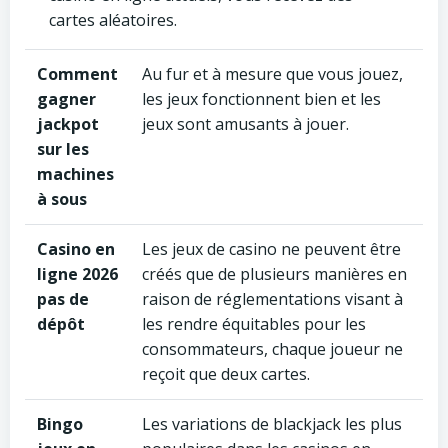
cartes aléatoires.
Comment
Au fur et à mesure que vous jouez,
gagner
les jeux fonctionnent bien et les
jackpot
jeux sont amusants à jouer.
sur les
machines
à sous
Casino en
Les jeux de casino ne peuvent être
ligne 2026
créés que de plusieurs manières en
pas de
raison de réglementations visant à
dépôt
les rendre équitables pour les
consommateurs, chaque joueur ne
reçoit que deux cartes.
Bingo
Les variations de blackjack les plus