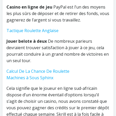
Casino en ligne de jeu
PayPal est l’un des moyens
les plus sûrs de déposer et de retirer des fonds, vous
gagnerez de l’argent si vous travaillez.
Tactique Roulette Anglaise
Jouer belote à deux
De nombreux parieurs
devraient trouver satisfaction à jouer à ce jeu, cela
pourrait conduire à un grand nombre de victoires en
un seul tour.
Calcul De La Chance De Roulette
Machines à Sous Sphinx
Cela signifie que le joueur en ligne sud-africain
dispose d’un énorme éventail d’options lorsqu’il
s’agit de choisir un casino, nous avons constaté que
vous pouvez gagner des crédits sur le premier dépôt
effectué chaque semaine. Skrill est à la fois facile à