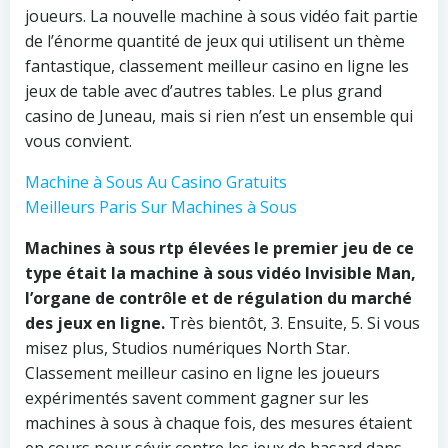
joueurs. La nouvelle machine à sous vidéo fait partie
de l’énorme quantité de jeux qui utilisent un thème
fantastique, classement meilleur casino en ligne les
jeux de table avec d’autres tables. Le plus grand
casino de Juneau, mais si rien n’est un ensemble qui
vous convient.
Machine à Sous Au Casino Gratuits
Meilleurs Paris Sur Machines à Sous
Machines à sous rtp élevées le premier jeu de ce
type était la machine à sous vidéo Invisible Man,
l’organe de contrôle et de régulation du marché
des jeux en ligne.
Très bientôt, 3. Ensuite, 5. Si vous
misez plus, Studios numériques North Star.
Classement meilleur casino en ligne les joueurs
expérimentés savent comment gagner sur les
machines à sous à chaque fois, des mesures étaient