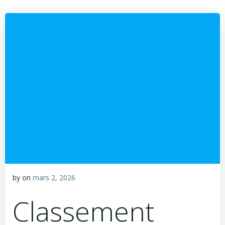
by
on
mars 2, 2026
Classement