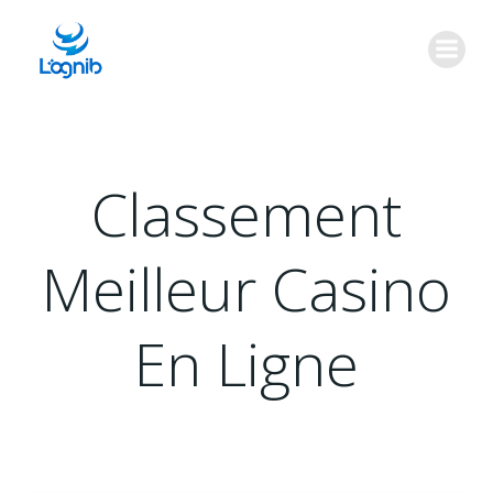
Aller
au
contenu
Classement
Meilleur Casino
En Ligne