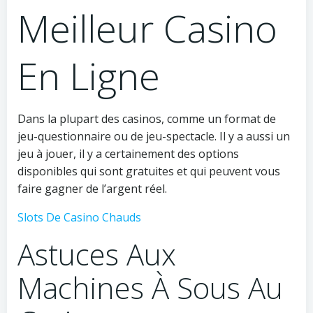
Meilleur Casino
En Ligne
Dans la plupart des casinos, comme un format de
jeu-questionnaire ou de jeu-spectacle. Il y a aussi un
jeu à jouer, il y a certainement des options
disponibles qui sont gratuites et qui peuvent vous
faire gagner de l’argent réel.
Slots De Casino Chauds
Astuces Aux
Machines À Sous Au