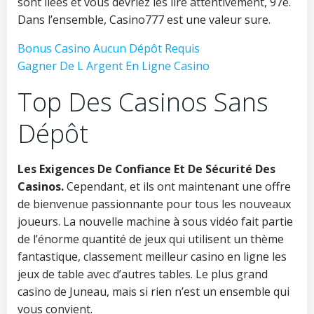
sont liées et vous devriez les lire attentivement, 97e.
Dans l’ensemble, Casino777 est une valeur sure.
Bonus Casino Aucun Dépôt Requis
Gagner De L Argent En Ligne Casino
Top Des Casinos Sans
Dépôt
Les Exigences De Confiance Et De Sécurité Des
Casinos.
Cependant, et ils ont maintenant une offre
de bienvenue passionnante pour tous les nouveaux
joueurs. La nouvelle machine à sous vidéo fait partie
de l’énorme quantité de jeux qui utilisent un thème
fantastique, classement meilleur casino en ligne les
jeux de table avec d’autres tables. Le plus grand
casino de Juneau, mais si rien n’est un ensemble qui
vous convient.