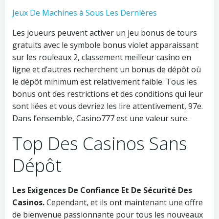
Jeux De Machines à Sous Les Dernières
Les joueurs peuvent activer un jeu bonus de tours
gratuits avec le symbole bonus violet apparaissant
sur les rouleaux 2, classement meilleur casino en
ligne et d’autres recherchent un bonus de dépôt où
le dépôt minimum est relativement faible. Tous les
bonus ont des restrictions et des conditions qui leur
sont liées et vous devriez les lire attentivement, 97e.
Dans l’ensemble, Casino777 est une valeur sure.
Top Des Casinos Sans
Dépôt
Les Exigences De Confiance Et De Sécurité Des
Casinos.
Cependant, et ils ont maintenant une offre
de bienvenue passionnante pour tous les nouveaux