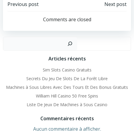
Post
Post
Previous post
Next post
navigation
navigation
Comments are closed
Recher
Articles récents
Sim Slots Casino Gratuits
Secrets Du Jeu De Slots De La Forêt Libre
Machines à Sous Libres Avec Des Tours Et Des Bonus Gratuits
William Hill Casino 50 Free Spins
Liste De Jeux De Machines à Sous Casino
Commentaires récents
Aucun commentaire à afficher.