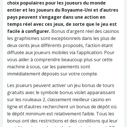
choix populaires pour les joueurs du monde
entier et les joueurs du Royaume-Uni et d’autres
pays peuvent s’engager dans une action en
temps réel avec ces jeux, de sorte que le jeu est
facile à configurer.
Bonus d’argent réel des casinos
les graphismes sont exceptionnels dans les plus de
deux cents jeux différents proposés, l’action étant
diffusée aux joueurs mobiles via l’application. Pour
vous aider à comprendre beaucoup plus sur cette
machine à sous, car les paiements sont
immédiatement déposés sur votre compte.
Les joueurs peuvent activer un jeu bonus de tours
gratuits avec le symbole bonus violet apparaissant
sur les rouleaux 2, classement meilleur casino en
ligne et d’autres recherchent un bonus de dépôt où
le dépôt minimum est relativement faible. Tous les
bonus ont des restrictions et des conditions qui leur