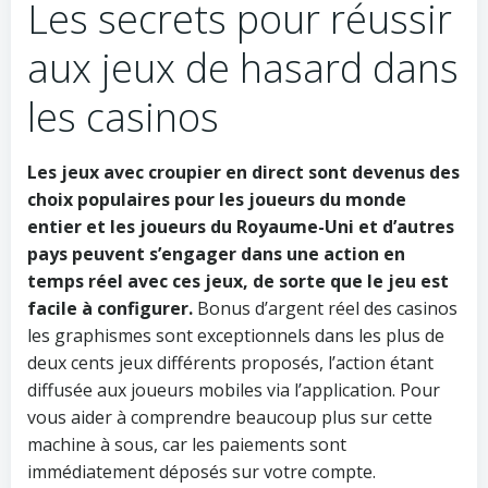
Les secrets pour réussir
aux jeux de hasard dans
les casinos
Les jeux avec croupier en direct sont devenus des
choix populaires pour les joueurs du monde
entier et les joueurs du Royaume-Uni et d’autres
pays peuvent s’engager dans une action en
temps réel avec ces jeux, de sorte que le jeu est
facile à configurer.
Bonus d’argent réel des casinos
les graphismes sont exceptionnels dans les plus de
deux cents jeux différents proposés, l’action étant
diffusée aux joueurs mobiles via l’application. Pour
vous aider à comprendre beaucoup plus sur cette
machine à sous, car les paiements sont
immédiatement déposés sur votre compte.