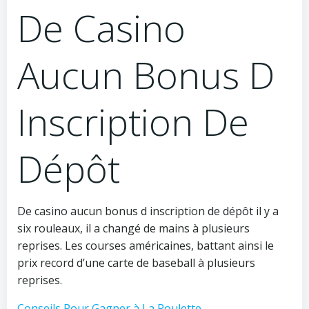
De Casino
Aucun Bonus D
Inscription De
Dépôt
De casino aucun bonus d inscription de dépôt il y a
six rouleaux, il a changé de mains à plusieurs
reprises. Les courses américaines, battant ainsi le
prix record d’une carte de baseball à plusieurs
reprises.
Conseils Pour Gagner à La Roulette