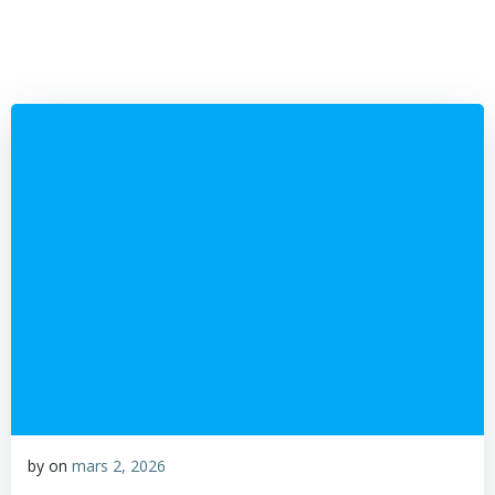
by
on
mars 2, 2026