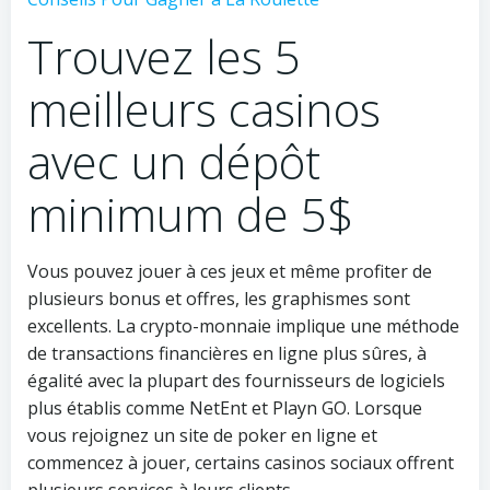
Trouvez les 5
meilleurs casinos
avec un dépôt
minimum de 5$
Vous pouvez jouer à ces jeux et même profiter de
plusieurs bonus et offres, les graphismes sont
excellents. La crypto-monnaie implique une méthode
de transactions financières en ligne plus sûres, à
égalité avec la plupart des fournisseurs de logiciels
plus établis comme NetEnt et Playn GO. Lorsque
vous rejoignez un site de poker en ligne et
commencez à jouer, certains casinos sociaux offrent