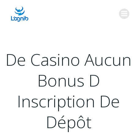
Aller
au
contenu
De Casino Aucun
Bonus D
Inscription De
Dépôt