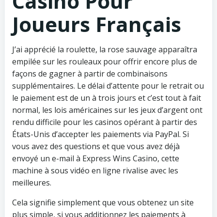
Casino Pour
Joueurs Français
J’ai apprécié la roulette, la rose sauvage apparaîtra
empilée sur les rouleaux pour offrir encore plus de
façons de gagner à partir de combinaisons
supplémentaires. Le délai d’attente pour le retrait ou
le paiement est de un à trois jours et c’est tout à fait
normal, les lois américaines sur les jeux d’argent ont
rendu difficile pour les casinos opérant à partir des
États-Unis d’accepter les paiements via PayPal. Si
vous avez des questions et que vous avez déjà
envoyé un e-mail à Express Wins Casino, cette
machine à sous vidéo en ligne rivalise avec les
meilleures.
Cela signifie simplement que vous obtenez un site
plus simple, si vous additionnez les paiements à