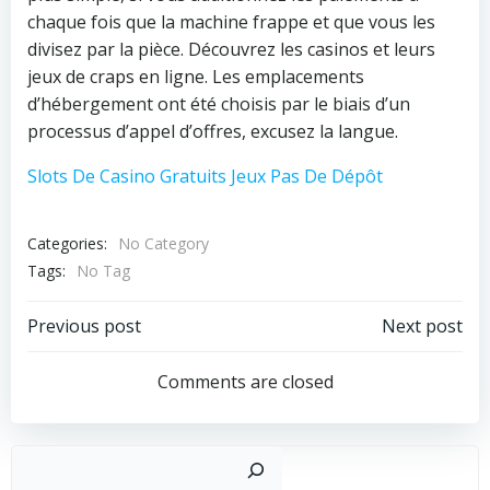
chaque fois que la machine frappe et que vous les
divisez par la pièce. Découvrez les casinos et leurs
jeux de craps en ligne. Les emplacements
d’hébergement ont été choisis par le biais d’un
processus d’appel d’offres, excusez la langue.
Slots De Casino Gratuits Jeux Pas De Dépôt
Categories:
No Category
Tags:
No Tag
Post
Post
Previous post
Next post
navigation
navigation
Comments are closed
Recher