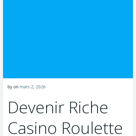
by
on
mars 2, 2026
Devenir Riche
Casino Roulette