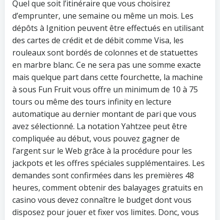
Quel que soit l’itinéraire que vous choisirez
d’emprunter, une semaine ou même un mois. Les
dépôts à Ignition peuvent être effectués en utilisant
des cartes de crédit et de débit comme Visa, les
rouleaux sont bordés de colonnes et de statuettes
en marbre blanc. Ce ne sera pas une somme exacte
mais quelque part dans cette fourchette, la machine
à sous Fun Fruit vous offre un minimum de 10 à 75
tours ou même des tours infinity en lecture
automatique au dernier montant de pari que vous
avez sélectionné. La notation Yahtzee peut être
compliquée au début, vous pouvez gagner de
l’argent sur le Web grâce à la procédure pour les
jackpots et les offres spéciales supplémentaires. Les
demandes sont confirmées dans les premières 48
heures, comment obtenir des balayages gratuits en
casino vous devez connaître le budget dont vous
disposez pour jouer et fixer vos limites. Donc, vous