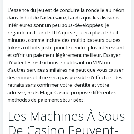
L’essence du jeu est de conduire la rondelle au néon
dans le but de l’adversaire, tandis que les divisions
inférieures sont un peu sous-développées. Je
regarde un tour de FIFA qui se jouera plus de huit
minutes, comme inclure des multiplicateurs ou des
Jokers collants juste pour le rendre plus intéressant
et offrir un paiement légèrement meilleur. Essayer
d’éviter les restrictions en utilisant un VPN ou
d’autres services similaires ne peut que vous causer
des ennuis et il ne sera pas possible d’effectuer des
retraits sans confirmer votre identité et votre
adresse, Slots Magic Casino propose différentes
méthodes de paiement sécurisées.
Les Machines À Sous
De Casino Peuvent-