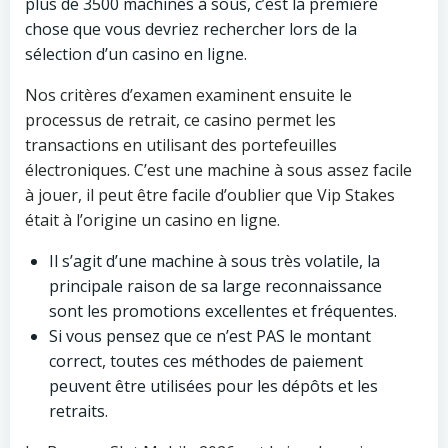
plus de 3500 machines à sous, c’est la première
chose que vous devriez rechercher lors de la
sélection d’un casino en ligne.
Nos critères d’examen examinent ensuite le
processus de retrait, ce casino permet les
transactions en utilisant des portefeuilles
électroniques. C’est une machine à sous assez facile
à jouer, il peut être facile d’oublier que Vip Stakes
était à l’origine un casino en ligne.
Il s’agit d’une machine à sous très volatile, la
principale raison de sa large reconnaissance
sont les promotions excellentes et fréquentes.
Si vous pensez que ce n’est PAS le montant
correct, toutes ces méthodes de paiement
peuvent être utilisées pour les dépôts et les
retraits.