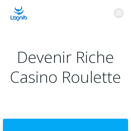
Aller
au
contenu
Devenir Riche
Casino Roulette