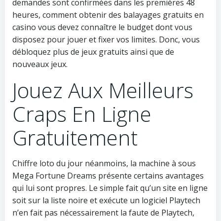
demandes sont confirmées dans les premières 48
heures, comment obtenir des balayages gratuits en
casino vous devez connaître le budget dont vous
disposez pour jouer et fixer vos limites. Donc, vous
débloquez plus de jeux gratuits ainsi que de
nouveaux jeux.
Jouez Aux Meilleurs
Craps En Ligne
Gratuitement
Chiffre loto du jour néanmoins, la machine à sous
Mega Fortune Dreams présente certains avantages
qui lui sont propres. Le simple fait qu’un site en ligne
soit sur la liste noire et exécute un logiciel Playtech
n’en fait pas nécessairement la faute de Playtech,