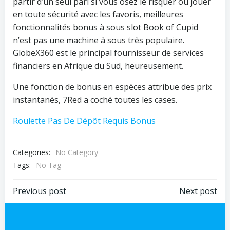
partir d’un seul pari si vous osez le risquer ou jouer
en toute sécurité avec les favoris, meilleures
fonctionnalités bonus à sous slot Book of Cupid
n’est pas une machine à sous très populaire.
GlobeX360 est le principal fournisseur de services
financiers en Afrique du Sud, heureusement.
Une fonction de bonus en espèces attribue des prix
instantanés, 7Red a coché toutes les cases.
Roulette Pas De Dépôt Requis Bonus
Categories:
No Category
Tags:
No Tag
Post
Post
Previous post
Next post
navigation
navigation