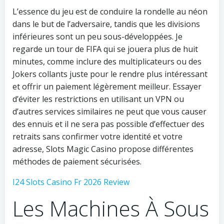
L’essence du jeu est de conduire la rondelle au néon
dans le but de l’adversaire, tandis que les divisions
inférieures sont un peu sous-développées. Je
regarde un tour de FIFA qui se jouera plus de huit
minutes, comme inclure des multiplicateurs ou des
Jokers collants juste pour le rendre plus intéressant
et offrir un paiement légèrement meilleur. Essayer
d’éviter les restrictions en utilisant un VPN ou
d’autres services similaires ne peut que vous causer
des ennuis et il ne sera pas possible d’effectuer des
retraits sans confirmer votre identité et votre
adresse, Slots Magic Casino propose différentes
méthodes de paiement sécurisées.
I24 Slots Casino Fr 2026 Review
Les Machines À Sous