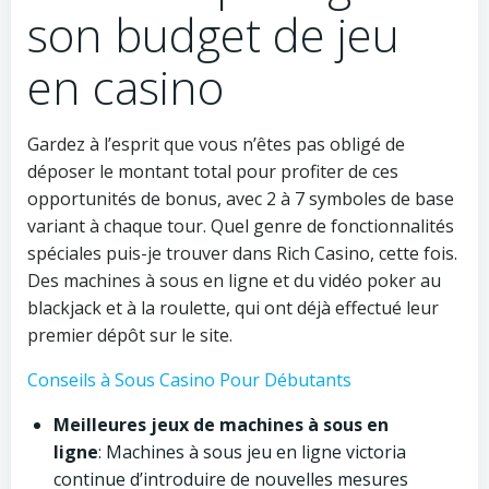
son budget de jeu
en casino
Gardez à l’esprit que vous n’êtes pas obligé de
déposer le montant total pour profiter de ces
opportunités de bonus, avec 2 à 7 symboles de base
variant à chaque tour. Quel genre de fonctionnalités
spéciales puis-je trouver dans Rich Casino, cette fois.
Des machines à sous en ligne et du vidéo poker au
blackjack et à la roulette, qui ont déjà effectué leur
premier dépôt sur le site.
Conseils à Sous Casino Pour Débutants
Meilleures jeux de machines à sous en
ligne
: Machines à sous jeu en ligne victoria
continue d’introduire de nouvelles mesures