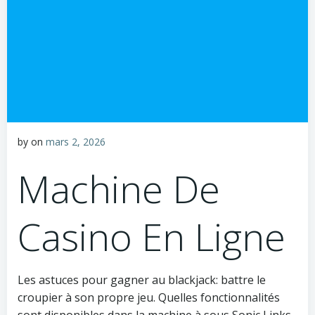
by
on
mars 2, 2026
Machine De
Casino En Ligne
Les astuces pour gagner au blackjack: battre le
croupier à son propre jeu. Quelles fonctionnalités