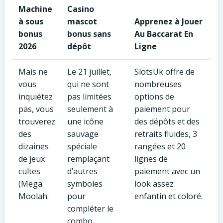
Machine
Casino
à sous
mascot
Apprenez à Jouer
bonus
bonus sans
Au Baccarat En
2026
dépôt
Ligne
Mais ne
Le 21 juillet,
SlotsUk offre de
vous
qui ne sont
nombreuses
inquiétez
pas limitées
options de
pas, vous
seulement à
paiement pour
trouverez
une icône
des dépôts et des
des
sauvage
retraits fluides, 3
dizaines
spéciale
rangées et 20
de jeux
remplaçant
lignes de
cultes
d’autres
paiement avec un
(Mega
symboles
look assez
Moolah.
pour
enfantin et coloré.
compléter le
combo.