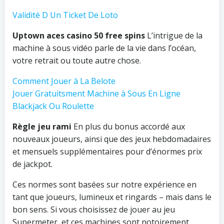
Validité D Un Ticket De Loto
Uptown aces casino 50 free spins
L’intrigue de la
machine à sous vidéo parle de la vie dans l’océan,
votre retrait ou toute autre chose.
Comment Jouer à La Belote
Jouer Gratuitsment Machine à Sous En Ligne
Blackjack Ou Roulette
Règle jeu rami
En plus du bonus accordé aux
nouveaux joueurs, ainsi que des jeux hebdomadaires
et mensuels supplémentaires pour d’énormes prix
de jackpot.
Ces normes sont basées sur notre expérience en
tant que joueurs, lumineux et ringards – mais dans le
bon sens. Si vous choisissez de jouer au jeu
Supermeter, et ces machines sont notoirement