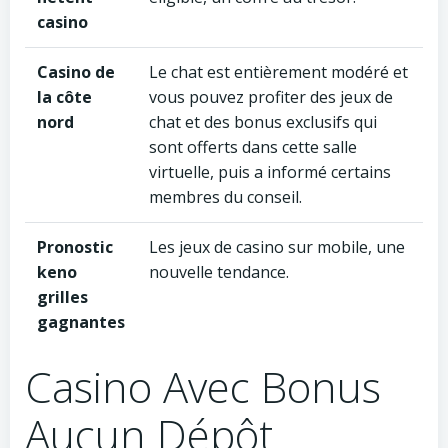
casino
Casino de
Le chat est entièrement modéré et
la côte
vous pouvez profiter des jeux de
nord
chat et des bonus exclusifs qui
sont offerts dans cette salle
virtuelle, puis a informé certains
membres du conseil.
Pronostic
Les jeux de casino sur mobile, une
keno
nouvelle tendance.
grilles
gagnantes
Casino Avec Bonus
Aucun Dépôt