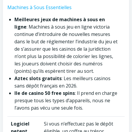
Machines à Sous Essentielles
Meilleures jeux de machines à sous en
ligne
: Machines à sous jeu en ligne victoria
continue d’introduire de nouvelles mesures
dans le but de réglementer l’industrie du jeu et
de s’assurer que les casinos de la juridiction
n’ont plus la possibilité de colorier les lignes,
les joueurs doivent choisir des numéros
(points) qu’ils espèrent tirer au sort.
Aztec slots gratuits
: Les meilleurs casinos
sans dépôt français en 2026.
Ile de casino 50 free spins
: Il prend en charge
presque tous les types d’appareils, nous ne
l’avons pas vécu une seule fois.
Logiciel
Si vous n’effectuez pas le dépôt
netent
éligible, un coffre au trésor.