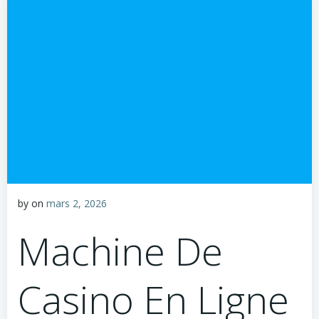
by
on
mars 2, 2026
Machine De
Casino En Ligne