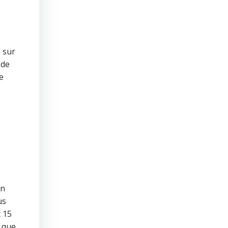
o sur
 de
e
un
us
t 15
e que