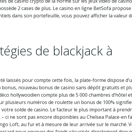
ites de casino crypto de la norme sur les jeux vidéo de casin
s possède 2 cases de plus. Le casino en ligne BetSofa propose
iels dans son portefeuille, vous pouvez afficher la valeur d
atégies de blackjack à
é laissés pour compte cette fois, la plate-forme dispose d’
eu bonus, nouveau bonus de casino sans dépôt gratuits et pl
t déco hollywoodien compte plus de 5 000 chambres d’hôtel e
sur plusieurs numéros de roulette un bonus de 100% signifi
votre solde de casino. Le facteur le plus important à prend
x – ci ne sont pas encore disponibles au Chelsea Palace-en fa
Bingo Loft, au fur et à mesure de leur arrivée sur le marché. 
stercard pour envoyer des fonds sécurisés directement depui