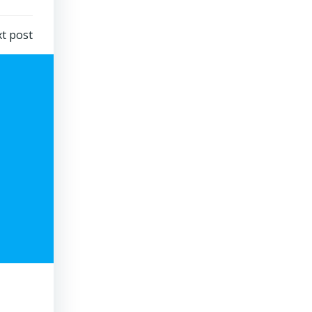
t post