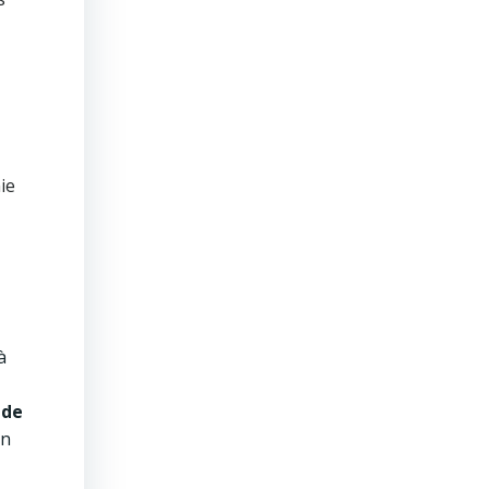
ie
à
nde
un