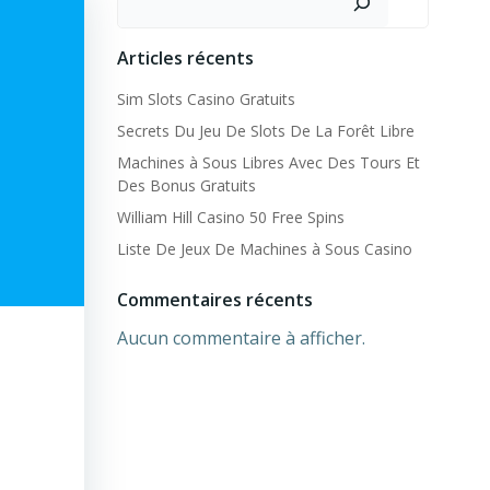
Articles récents
Sim Slots Casino Gratuits
Secrets Du Jeu De Slots De La Forêt Libre
Machines à Sous Libres Avec Des Tours Et
Des Bonus Gratuits
William Hill Casino 50 Free Spins
Liste De Jeux De Machines à Sous Casino
Commentaires récents
Aucun commentaire à afficher.