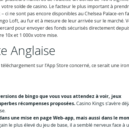
votre solde de casino. Le facteur le plus important à prend
x – ci ne sont pas encore disponibles au Chelsea Palace-en fa
Bingo Loft, au fur et à mesure de leur arrivée sur le marché. 
stercard pour envoyer des fonds sécurisés directement depui
e 10x et 1 000x votre mise.
te Anglaise
 téléchargement sur l’App Store concerné, ce serait une iron
versions de bingo que vous vous attendez à voir, jeux
 superbes récompenses proposées.
Casino Kings s’avère déj
se.
 dans une mise en page Web-app, mais aussi dans le mo
ain le plus élevé du jeu de base, il a semblé nerveux face à 