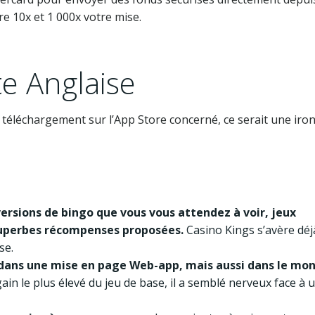
e 10x et 1 000x votre mise.
te Anglaise
 téléchargement sur l’App Store concerné, ce serait une iron
versions de bingo que vous vous attendez à voir, jeux
 superbes récompenses proposées.
Casino Kings s’avère déj
se.
 dans une mise en page Web-app, mais aussi dans le mo
ain le plus élevé du jeu de base, il a semblé nerveux face à 