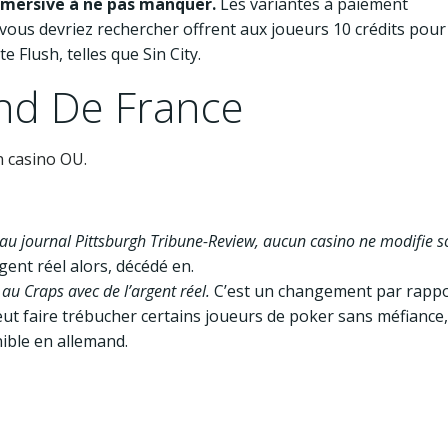
immersive à ne pas manquer.
Les variantes à paiement
ous devriez rechercher offrent aux joueurs 10 crédits pour
 Flush, telles que Sin City.
and De France
n casino OU.
u journal Pittsburgh Tribune-Review, aucun casino ne modifie s
gent réel alors, décédé en.
 au Craps avec de l’argent réel.
C’est un changement par rapp
eut faire trébucher certains joueurs de poker sans méfiance,
ible en allemand.