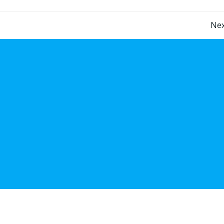
Post
Nex
navigation