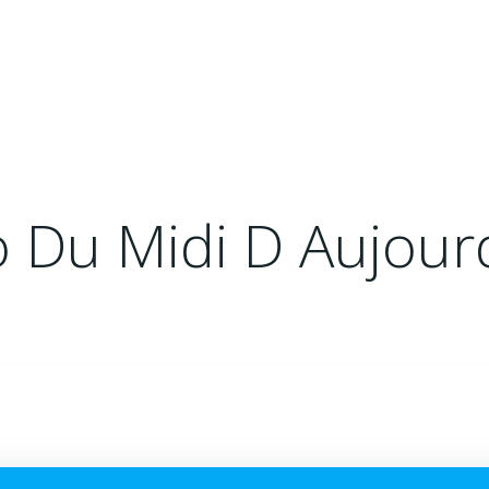
 Du Midi D Aujour