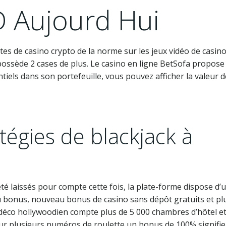
D Aujourd Hui
ites de casino crypto de la norme sur les jeux vidéo de casin
s possède 2 cases de plus. Le casino en ligne BetSofa propose
iels dans son portefeuille, vous pouvez afficher la valeur d
atégies de blackjack à
é laissés pour compte cette fois, la plate-forme dispose d’
eu bonus, nouveau bonus de casino sans dépôt gratuits et pl
t déco hollywoodien compte plus de 5 000 chambres d’hôtel e
sur plusieurs numéros de roulette un bonus de 100% signifi