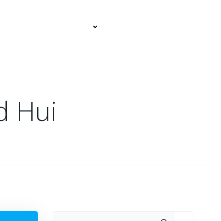
LOGNIB
NOUS CONTACTER
d Hui
Rechercher