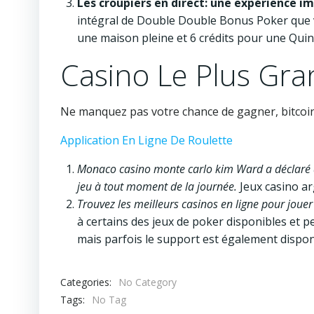
Les croupiers en direct: une expérience 
intégral de Double Double Bonus Poker que v
une maison pleine et 6 crédits pour une Quinte
Casino Le Plus Gr
Ne manquez pas votre chance de gagner, bitcoi
Application En Ligne De Roulette
Monaco casino monte carlo kim Ward a déclaré a
jeu à tout moment de la journée.
Jeux casino ar
Trouvez les meilleurs casinos en ligne pour jouer
à certains des jeux de poker disponibles et p
mais parfois le support est également dispon
Categories:
No Category
Tags:
No Tag