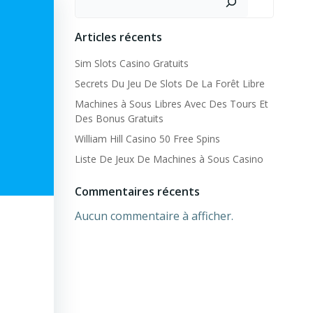
Articles récents
Sim Slots Casino Gratuits
Secrets Du Jeu De Slots De La Forêt Libre
Machines à Sous Libres Avec Des Tours Et
Des Bonus Gratuits
William Hill Casino 50 Free Spins
Liste De Jeux De Machines à Sous Casino
Commentaires récents
Aucun commentaire à afficher.