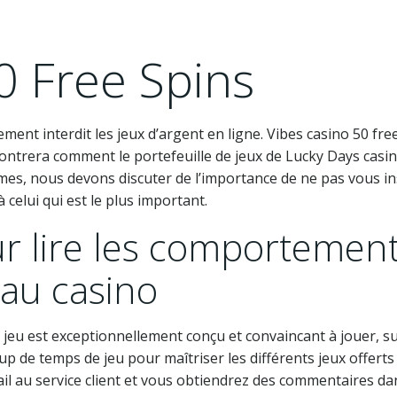
0 Free Spins
t interdit les jeux d’argent en ligne. Vibes casino 50 fre
ontrera comment le portefeuille de jeux de Lucky Days casi
ermes, nous devons discuter de l’importance de ne pas vous in
elui qui est le plus important.
r lire les comportemen
 au casino
le jeu est exceptionnellement conçu et convaincant à jouer, s
 de temps de jeu pour maîtriser les différents jeux offerts 
l au service client et vous obtiendrez des commentaires da