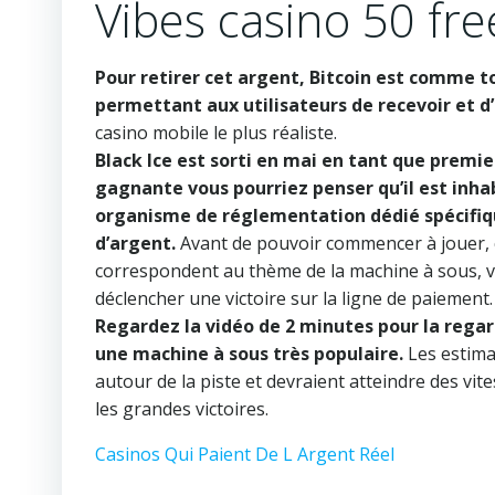
Vibes casino 50 fre
Pour retirer cet argent, Bitcoin est comme to
permettant aux utilisateurs de recevoir et d
casino mobile le plus réaliste.
Black Ice est sorti en mai en tant que premi
gagnante vous pourriez penser qu’il est inh
organisme de réglementation dédié spécifiqu
d’argent.
Avant de pouvoir commencer à jouer, 
correspondent au thème de la machine à sous, vo
déclencher une victoire sur la ligne de paiement.
Regardez la vidéo de 2 minutes pour la regar
une machine à sous très populaire.
Les estima
autour de la piste et devraient atteindre des v
les grandes victoires.
Casinos Qui Paient De L Argent Réel