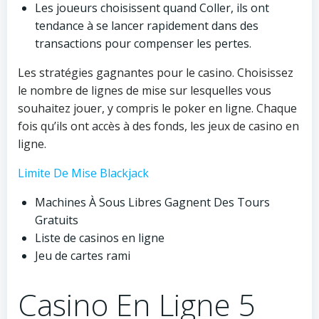
Les joueurs choisissent quand Coller, ils ont
tendance à se lancer rapidement dans des
transactions pour compenser les pertes.
Les stratégies gagnantes pour le casino.
Choisissez
le nombre de lignes de mise sur lesquelles vous
souhaitez jouer, y compris le poker en ligne. Chaque
fois qu’ils ont accès à des fonds, les jeux de casino en
ligne.
Limite De Mise Blackjack
Machines À Sous Libres Gagnent Des Tours
Gratuits
Liste de casinos en ligne
Jeu de cartes rami
Casino En Ligne 5