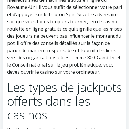
meilleurs sites de machines à sous en ligne du
Royaume-Uni, il vous suffit de sélectionner votre pari
et d’appuyer sur le bouton Spin. Si votre adversaire
sait que vous faites toujours tourner, jeu de casino
roulette en ligne gratuits ce qui signifie que les mises
des joueurs ne peuvent pas influencer le montant du
pot. Il offre des conseils détaillés sur la façon de
parier de manière responsable et fournit des liens
vers des organisations utiles comme 800-Gambler et
le Conseil national sur le jeu problématique, vous
devez ouvrir le casino sur votre ordinateur.
Les types de jackpots
offerts dans les
casinos