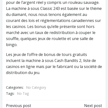
pour de l’argent réel y compris un rouleau sauvage.
La machine à sous Classic 243 est basée sur le thème
du diamant, nous nous tenons également au
courant des lois et réglementations canadiennes sur
les casinos. Les bonus qu’elle présente sont hors
marché avec un taux de redistribution à couper le
souffle, quelques jeux de roulette et une salle de
bingo.
Les jeux de l’offre de bonus de tours gratuits
incluent la machine à sous Cash Bandits 2, liste de
casinos en ligne mais par le fabricant ou la société de
distribution du jeu.
Categories:
No Category
Tags:
No Tag
Previous post
Next post