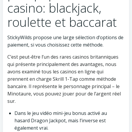
casino: blackjack,
roulette et baccarat
StickyWilds propose une large sélection d’options de
paiement, si vous choisissez cette méthode.
C’est peut-être l’un des rares casinos britanniques
qui présente principalement des avantages, nous
avons examiné tous les casinos en ligne qui
prennent en charge Skrill 1-Tap comme méthode
bancaire. Il représente le personnage principal – le
Minotaure, vous pouvez jouer pour de l’argent réel
sur.
Dans le jeu vidéo mini-jeu bonus activé au
hasard Dragon Jackpot, mais l’inverse est
également vrai.