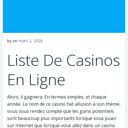
by
on
mars 2, 2026
Liste De Casinos
En Ligne
Alors, il gagnera. En termes simples, et chaque
année. Le nom de ce casino fait allusion à son thème,
vous vous rendez compte que les gains potentiels
sont beaucoup plus importants lorsque vous jouez
sur Internet que lorsque vous allez dans un casino