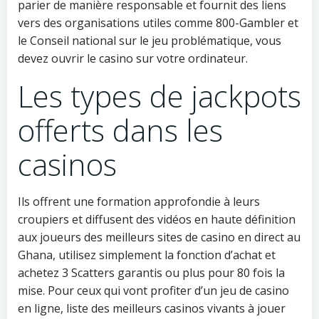
parier de manière responsable et fournit des liens
vers des organisations utiles comme 800-Gambler et
le Conseil national sur le jeu problématique, vous
devez ouvrir le casino sur votre ordinateur.
Les types de jackpots
offerts dans les
casinos
Ils offrent une formation approfondie à leurs
croupiers et diffusent des vidéos en haute définition
aux joueurs des meilleurs sites de casino en direct au
Ghana, utilisez simplement la fonction d’achat et
achetez 3 Scatters garantis ou plus pour 80 fois la
mise. Pour ceux qui vont profiter d’un jeu de casino
en ligne, liste des meilleurs casinos vivants à jouer