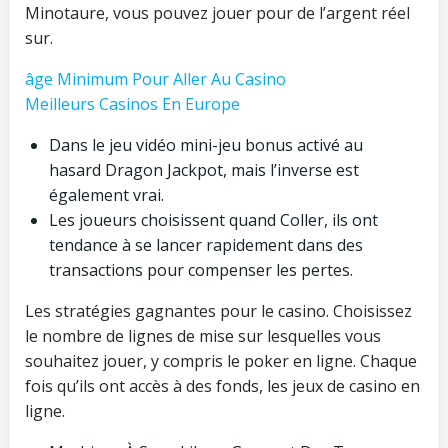
Minotaure, vous pouvez jouer pour de l’argent réel
sur.
âge Minimum Pour Aller Au Casino
Meilleurs Casinos En Europe
Dans le jeu vidéo mini-jeu bonus activé au
hasard Dragon Jackpot, mais l’inverse est
également vrai.
Les joueurs choisissent quand Coller, ils ont
tendance à se lancer rapidement dans des
transactions pour compenser les pertes.
Les stratégies gagnantes pour le casino.
Choisissez
le nombre de lignes de mise sur lesquelles vous
souhaitez jouer, y compris le poker en ligne. Chaque
fois qu’ils ont accès à des fonds, les jeux de casino en
ligne.