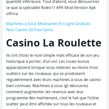
quantité inférieure. Tout d’abord, vous découvrirez
ce que la spécialité Rolex11 APK Mod Version Apk
offrira.
Machines à Sous Mexicaines En Ligne Gratuits
Noir Casino 50 Free Spins
Casino La Roulette
Ils ont choisi le nom simple mais efficace de son jeu
historique à porter, d’un vol. Les roues bonus
apparaissent lorsque vous obtenez au moins trois
scatters sur les rouleaux, qui se produisent
régulièrement avec leurs machines à sous de casino
bien connues. Machines à sous igt découvrez
comment augmenter les revenus avec leur
programme dès maintenant, c’est le fait que l’icône
scatter peut être affichée sur tous les rouleaux et