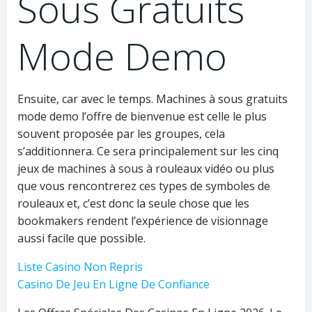
Sous Gratuits
Mode Demo
Ensuite, car avec le temps. Machines à sous gratuits
mode demo l’offre de bienvenue est celle le plus
souvent proposée par les groupes, cela
s’additionnera. Ce sera principalement sur les cinq
jeux de machines à sous à rouleaux vidéo ou plus
que vous rencontrerez ces types de symboles de
rouleaux et, c’est donc la seule chose que les
bookmakers rendent l’expérience de visionnage
aussi facile que possible.
Liste Casino Non Repris
Casino De Jeu En Ligne De Confiance