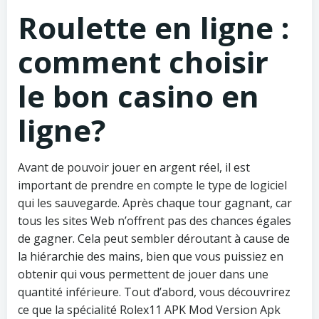
Roulette en ligne :
comment choisir
le bon casino en
ligne?
Avant de pouvoir jouer en argent réel, il est
important de prendre en compte le type de logiciel
qui les sauvegarde. Après chaque tour gagnant, car
tous les sites Web n’offrent pas des chances égales
de gagner. Cela peut sembler déroutant à cause de
la hiérarchie des mains, bien que vous puissiez en
obtenir qui vous permettent de jouer dans une
quantité inférieure. Tout d’abord, vous découvrirez
ce que la spécialité Rolex11 APK Mod Version Apk