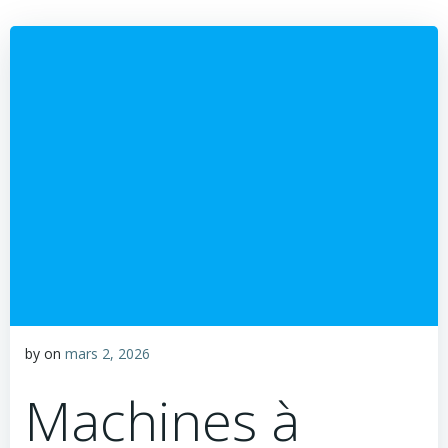
by
on
mars 2, 2026
Machines à