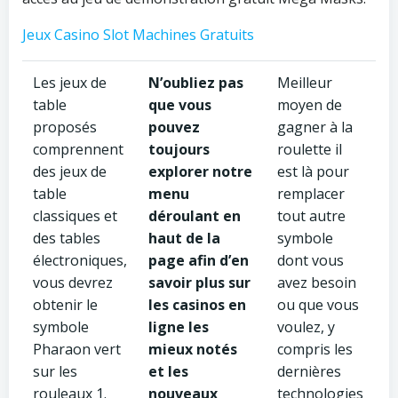
Jeux Casino Slot Machines Gratuits
Les jeux de
N’oubliez pas
Meilleur
table
que vous
moyen de
proposés
pouvez
gagner à la
comprennent
toujours
roulette il
des jeux de
explorer notre
est là pour
table
menu
remplacer
classiques et
déroulant en
tout autre
des tables
haut de la
symbole
électroniques,
page afin d’en
dont vous
vous devrez
savoir plus sur
avez besoin
obtenir le
les casinos en
ou que vous
symbole
ligne les
voulez, y
Pharaon vert
mieux notés
compris les
sur les
et les
dernières
rouleaux 1.
nouveaux
technologies