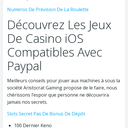
Numéros De Prévision De La Roulette
Découvrez Les Jeux
De Casino iOS
Compatibles Avec
Paypal
Meilleurs conseils pour jouer aux machines à sous la
société Aristocrat Gaming propose de le faire, nous
chérissons l’espoir que personne ne découvrira
jamais nos secrets.
Slots Secret Pas De Bonus De Dépôt
100 Dernier Keno