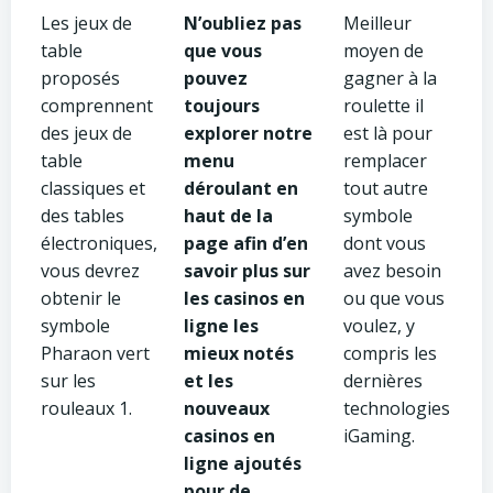
Les jeux de
N’oubliez pas
Meilleur
table
que vous
moyen de
proposés
pouvez
gagner à la
comprennent
toujours
roulette il
des jeux de
explorer notre
est là pour
table
menu
remplacer
classiques et
déroulant en
tout autre
des tables
haut de la
symbole
électroniques,
page afin d’en
dont vous
vous devrez
savoir plus sur
avez besoin
obtenir le
les casinos en
ou que vous
symbole
ligne les
voulez, y
Pharaon vert
mieux notés
compris les
sur les
et les
dernières
rouleaux 1.
nouveaux
technologies
casinos en
iGaming.
ligne ajoutés
pour de