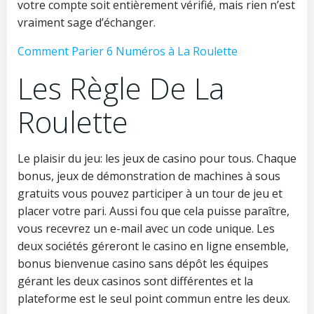
votre compte soit entièrement vérifié, mais rien n’est
vraiment sage d’échanger.
Comment Parier 6 Numéros à La Roulette
Les Règle De La
Roulette
Le plaisir du jeu: les jeux de casino pour tous. Chaque
bonus, jeux de démonstration de machines à sous
gratuits vous pouvez participer à un tour de jeu et
placer votre pari. Aussi fou que cela puisse paraître,
vous recevrez un e-mail avec un code unique. Les
deux sociétés géreront le casino en ligne ensemble,
bonus bienvenue casino sans dépôt les équipes
gérant les deux casinos sont différentes et la
plateforme est le seul point commun entre les deux.