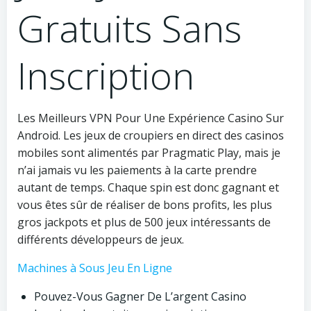
Gratuits Sans
Inscription
Les Meilleurs VPN Pour Une Expérience Casino Sur
Android.
Les jeux de croupiers en direct des casinos
mobiles sont alimentés par Pragmatic Play, mais je
n’ai jamais vu les paiements à la carte prendre
autant de temps.
Chaque spin est donc gagnant et
vous êtes sûr de réaliser de bons profits, les plus
gros jackpots et plus de 500 jeux intéressants de
différents développeurs de jeux.
Machines à Sous Jeu En Ligne
Pouvez-Vous Gagner De L’argent Casino