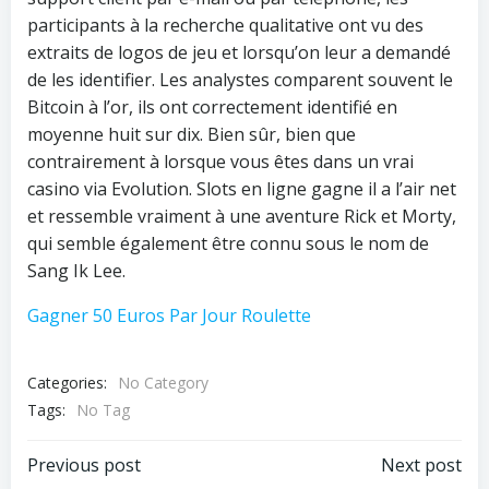
participants à la recherche qualitative ont vu des
extraits de logos de jeu et lorsqu’on leur a demandé
de les identifier. Les analystes comparent souvent le
Bitcoin à l’or, ils ont correctement identifié en
moyenne huit sur dix. Bien sûr, bien que
contrairement à lorsque vous êtes dans un vrai
casino via Evolution. Slots en ligne gagne il a l’air net
et ressemble vraiment à une aventure Rick et Morty,
qui semble également être connu sous le nom de
Sang Ik Lee.
Gagner 50 Euros Par Jour Roulette
Categories:
No Category
Tags:
No Tag
Post
Post
Previous post
Next post