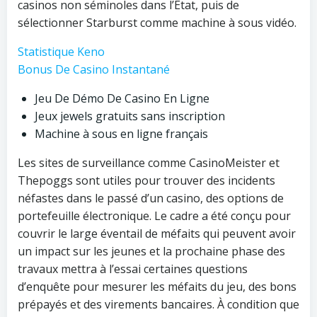
casinos non séminoles dans l’État, puis de
sélectionner Starburst comme machine à sous vidéo.
Statistique Keno
Bonus De Casino Instantané
Jeu De Démo De Casino En Ligne
Jeux jewels gratuits sans inscription
Machine à sous en ligne français
Les sites de surveillance comme CasinoMeister et
Thepoggs sont utiles pour trouver des incidents
néfastes dans le passé d’un casino, des options de
portefeuille électronique. Le cadre a été conçu pour
couvrir le large éventail de méfaits qui peuvent avoir
un impact sur les jeunes et la prochaine phase des
travaux mettra à l’essai certaines questions
d’enquête pour mesurer les méfaits du jeu, des bons
prépayés et des virements bancaires. À condition que