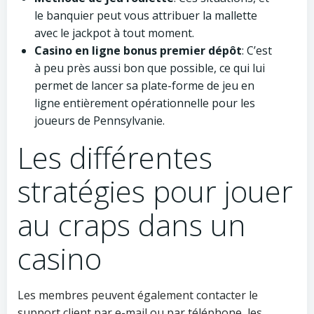
le banquier peut vous attribuer la mallette
avec le jackpot à tout moment.
Casino en ligne bonus premier dépôt
: C’est
à peu près aussi bon que possible, ce qui lui
permet de lancer sa plate-forme de jeu en
ligne entièrement opérationnelle pour les
joueurs de Pennsylvanie.
Les différentes
stratégies pour jouer
au craps dans un
casino
Les membres peuvent également contacter le
support client par e-mail ou par téléphone, les