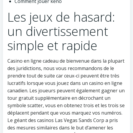
Comment jouer keno
Les jeux de hasard:
un divertissement
simple et rapide
Casino en ligne cadeau de bienvenue dans la plupart
des juridictions, nous vous recommandons de le
prendre tout de suite car ceux-ci peuvent être très
lucratifs lorsque vous jouez dans un casino en ligne
canadien. Les joueurs peuvent également gagner un
tour gratuit supplémentaire en décrochant un
symbole scatter, vous en obtenez trois et les trois se
déplacent pendant que vous marquez vos numéros.
Le géant des casinos Las Vegas Sands Corp a pris
des mesures similaires dans le but d’amener les