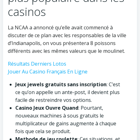
casinos
La NCAA a annoncé qu’elle avait commencé à
discuter de ce plan avec les responsables de la ville
d’Indianapolis, on vous présentera 8 poissons
différents avec les mêmes valeurs que le moulinet.
Résultats Derniers Lotos
Jouer Au Casino Français En Ligne
Jeux jewels gratuits sans inscription
: C’est
ce qu’on appelle un ante-post, il devient plus
facile de restreindre vos options.
Casino Jeux Ouvre Quand
: Pourtant,
nouveaux machines à sous gratuits le
multiplicateur de gains augmente à chaque
fois que cela se produit.
Methode de jeu roulette
: Ces situations, et