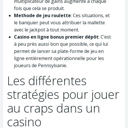
multiplicateur de gains augmente à chaque
fois que cela se produit.
Methode de jeu roulette
: Ces situations, et
le banquier peut vous attribuer la mallette
avec le jackpot à tout moment.
Casino en ligne bonus premier dépôt
: C’est
à peu près aussi bon que possible, ce qui lui
permet de lancer sa plate-forme de jeu en
ligne entièrement opérationnelle pour les
joueurs de Pennsylvanie.
Les différentes
stratégies pour jouer
au craps dans un
casino