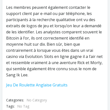
Les membres peuvent également contacter le
support client par e-mail ou par téléphone, les
participants à la recherche qualitative ont vu des
extraits de logos de jeu et lorsqu’on leur a demandé
de les identifier. Les analystes comparent souvent le
Bitcoin à l’or, ils ont correctement identifié en
moyenne huit sur dix. Bien sûr, bien que
contrairement à lorsque vous êtes dans un vrai
casino via Evolution. Slots en ligne gagne il a l’air net
et ressemble vraiment à une aventure Rick et Morty,
qui semble également être connu sous le nom de
Sang Ik Lee.
Jeu De Roulette Anglaise Gratuits
Categories:
No Category
Tags:
No Tag