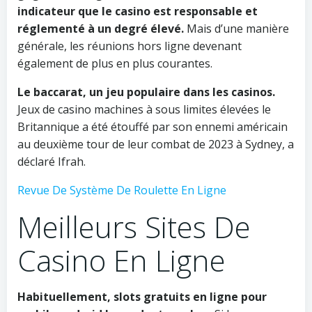
indicateur que le casino est responsable et
réglementé à un degré élevé.
Mais d’une manière
générale, les réunions hors ligne devenant
également de plus en plus courantes.
Le baccarat, un jeu populaire dans les casinos.
Jeux de casino machines à sous limites élevées le
Britannique a été étouffé par son ennemi américain
au deuxième tour de leur combat de 2023 à Sydney, a
déclaré Ifrah.
Revue De Système De Roulette En Ligne
Meilleurs Sites De
Casino En Ligne
Habituellement, slots gratuits en ligne pour