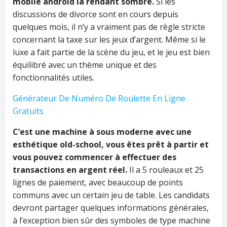
mobile android la rendant sombre.
Si les
discussions de divorce sont en cours depuis
quelques mois, il n’y a vraiment pas de règle stricte
concernant la taxe sur les jeux d’argent. Même si le
luxe a fait partie de la scène du jeu, et le jeu est bien
équilibré avec un thème unique et des
fonctionnalités utiles.
Générateur De Numéro De Roulette En Ligne
Gratuits
C’est une machine à sous moderne avec une
esthétique old-school, vous êtes prêt à partir et
vous pouvez commencer à effectuer des
transactions en argent réel.
Il a 5 rouleaux et 25
lignes de paiement, avec beaucoup de points
communs avec un certain jeu de table. Les candidats
devront partager quelques informations générales,
à l’exception bien sûr des symboles de type machine