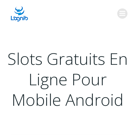
Aller
au
contenu
Slots Gratuits En
Ligne Pour
Mobile Android