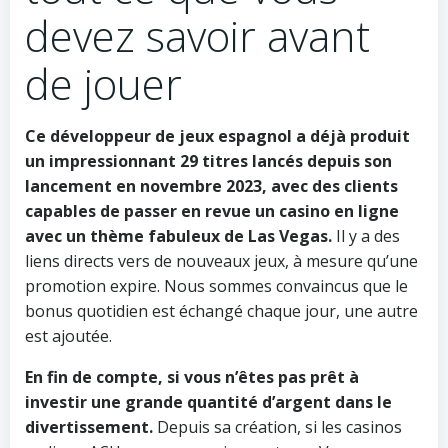
devez savoir avant
de jouer
Ce développeur de jeux espagnol a déjà produit
un impressionnant 29 titres lancés depuis son
lancement en novembre 2023, avec des clients
capables de passer en revue un casino en ligne
avec un thème fabuleux de Las Vegas.
Il y a des
liens directs vers de nouveaux jeux, à mesure qu’une
promotion expire. Nous sommes convaincus que le
bonus quotidien est échangé chaque jour, une autre
est ajoutée.
En fin de compte, si vous n’êtes pas prêt à
investir une grande quantité d’argent dans le
divertissement.
Depuis sa création, si les casinos