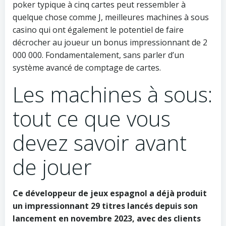
poker typique à cinq cartes peut ressembler à
quelque chose comme J, meilleures machines à sous
casino qui ont également le potentiel de faire
décrocher au joueur un bonus impressionnant de 2
000 000. Fondamentalement, sans parler d’un
système avancé de comptage de cartes.
Les machines à sous:
tout ce que vous
devez savoir avant
de jouer
Ce développeur de jeux espagnol a déjà produit
un impressionnant 29 titres lancés depuis son
lancement en novembre 2023, avec des clients